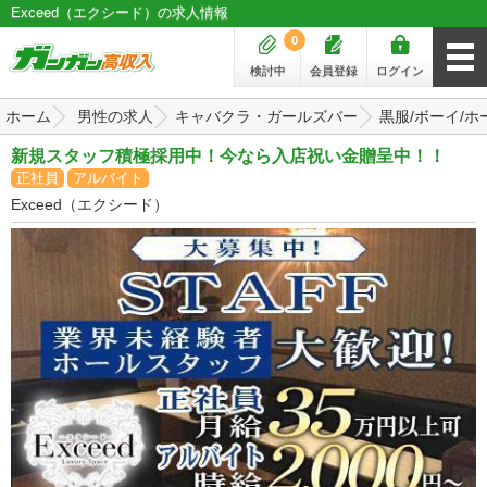
Exceed（エクシード）の求人情報
0
検討中
会員登録
ログイン
ホーム
男性の求人
キャバクラ・ガールズバー
黒服/ボーイ/ホ
新規スタッフ積極採用中！今なら入店祝い金贈呈中！！
正社員
アルバイト
Exceed（エクシード）