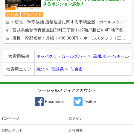
きるポジション多数！
正社員
アルバイト
□店長・幹部候補 店舗運営に関する事柄全般 □ホールスタッフ ホール業務全般 □キャッシャースタッ...
宮城県仙台市青葉区国分町二丁目1-12瀬戸勝ビル4F
地下鉄広瀬通駅より徒歩3分
店長・幹部候補：月給：400,000円～ ホールスタッフ（正社員）：月給：300,000円～ キャッシャースタ...
検索用職種
キャバクラ・ガールズバー
黒服/ボーイ/ホール
検索用エリア
東北
宮城県
仙台市
ソーシャルメディアアカウント
Facebook
Twitter
TOPページ
ログイン
お問い合わせ
会社概要