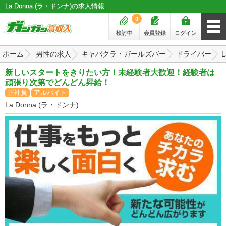
La.Donna (ラ・ドンナ)の求人情報
0
検討中
会員登録
ログイン
ホーム
男性の求人
キャバクラ・ガールズバー
ドライバー
新しいスタートをきりたい方！未経験者大歓迎！経験者は
頑張り次第でどんどん昇給！
正社員
アルバイト
La.Donna (ラ・ドンナ)