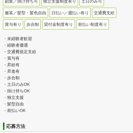
副業／掛け持ち可
独立支援制度有り
土日のみ可
服装／髪型・髪色自由
日払い／週払い有り
交通費支給
賞与有り
歩合制
貸付金制度有り
前払い制度有り
・未経験者歓迎
・経験者優遇
・交通費規定支給
・賞与有
・昇給有
・昇進有
・歩合制
・土日のみOK
・掛け持ちOK
・独立支援
・髪型自由
・前払いOK
応募方法