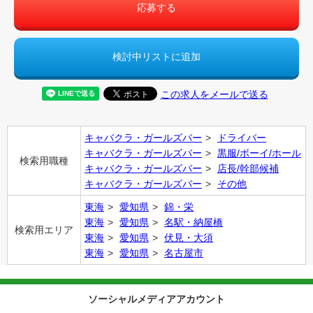
応募する
検討中リストに追加
この求人をメールで送る
キャバクラ・ガールズバー
ドライバー
キャバクラ・ガールズバー
黒服/ボーイ/ホール
検索用職種
キャバクラ・ガールズバー
店長/幹部候補
キャバクラ・ガールズバー
その他
東海
愛知県
錦・栄
東海
愛知県
名駅・納屋橋
検索用エリア
東海
愛知県
伏見・大須
東海
愛知県
名古屋市
ソーシャルメディアアカウント