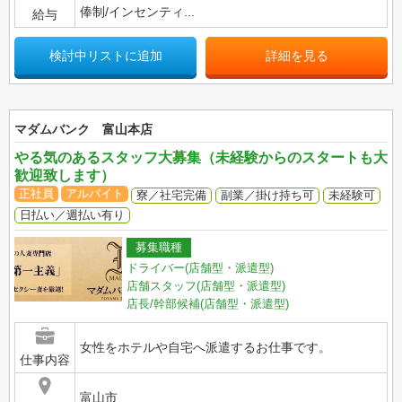
俸制/インセンティ...
給与
検討中リストに追加
詳細を見る
マダムバンク 富山本店
やる気のあるスタッフ大募集（未経験からのスタートも大
歓迎致します）
正社員
アルバイト
寮／社宅完備
副業／掛け持ち可
未経験可
日払い／週払い有り
募集職種
ドライバー(店舗型・派遣型)
店舗スタッフ(店舗型・派遣型)
店長/幹部候補(店舗型・派遣型)
女性をホテルや自宅へ派遣するお仕事です。
仕事内容
富山市