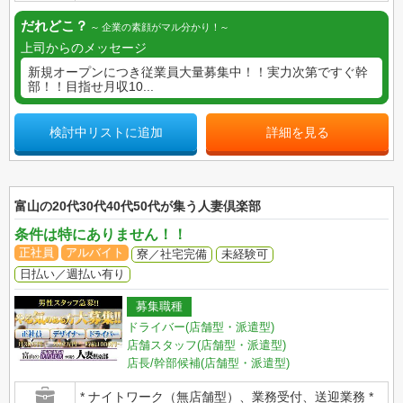
だれどこ？
企業の素顔がマル分かり！
上司からのメッセージ
新規オープンにつき従業員大量募集中！！実力次第ですぐ幹
部！！目指せ月収10...
検討中リストに追加
詳細を見る
富山の20代30代40代50代が集う人妻倶楽部
条件は特にありません！！
正社員
アルバイト
寮／社宅完備
未経験可
日払い／週払い有り
募集職種
ドライバー(店舗型・派遣型)
店舗スタッフ(店舗型・派遣型)
店長/幹部候補(店舗型・派遣型)
* ナイトワーク（無店舗型）、業務受付、送迎業務 *