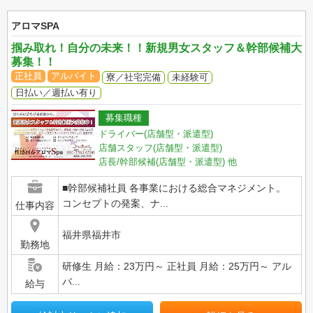
アロマSPA
掴み取れ！自分の未来！！新規男女スタッフ＆幹部候補大
募集！！
正社員
アルバイト
寮／社宅完備
未経験可
日払い／週払い有り
募集職種
ドライバー(店舗型・派遣型)
店舗スタッフ(店舗型・派遣型)
店長/幹部候補(店舗型・派遣型)
他
■幹部候補社員 各事業における総合マネジメント。
コンセプトの発案、ナ...
仕事内容
福井県福井市
勤務地
研修生 月給：23万円～ 正社員 月給：25万円～ アル
バ...
給与