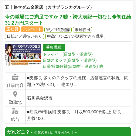
五十路マダム金沢店（カサブランカグループ）
今の職場にご満足ですか？嘘・誇大表記一切なし◆初任給
31.2万円スタート
正社員
アルバイト
寮／社宅完備
未経験可
日払い／週払い有り
中高年/シニアが活躍できる職場
募集職種
ドライバー(店舗型・派遣型)
店舗スタッフ(店舗型・派遣型)
店長/幹部候補(店舗型・派遣型)
他
■支部長 多くのスタッフの統轄、店舗運営の状況、問
題点の洗い出し、他エリ...
仕事内容
石川県金沢市
勤務地
■店長/幹部候補 支部長 月収500,000円以上 店長
月収400...
給与
だれどこ？
企業の素顔がマル分かり！