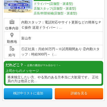
ドライバー(店舗型・派遣型)
店舗スタッフ(店舗型・派遣型)
店長/幹部候補(店舗型・派遣型)
内勤スタッフ：電話対応やサイト更新などの簡単なＰ
Ｃ操作 送迎ドライバー：...
仕事内容
富山市
勤務地
①正社員：月給30万円～※試用期間あり ②内勤スタ
ッフ：時給900円～（...
給与
だれどこ？
企業の素顔がマル分かり！
上司からのメッセージ
将来独立したい方、やる気のある方本当に大歓迎です。 正社
員の方は他店と比...
検討中リストに追加
詳細を見る