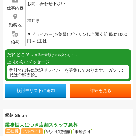
お問い合わせ下さい
仕事内容
福井県
勤務地
▼ドライバー(※急募) ガソリン代全額支給 時給1000
円～ (正社...
給与
だれどこ？
企業の素顔がマル分かり！
上司からのメッセージ
弊社では特に送迎ドライバーを募集しております。 ガソリン
代は全額支給...
検討中リストに追加
詳細を見る
紫苑-Shion-
業務拡大につき店舗スタッフ急募
正社員
アルバイト
寮／社宅完備
未経験可