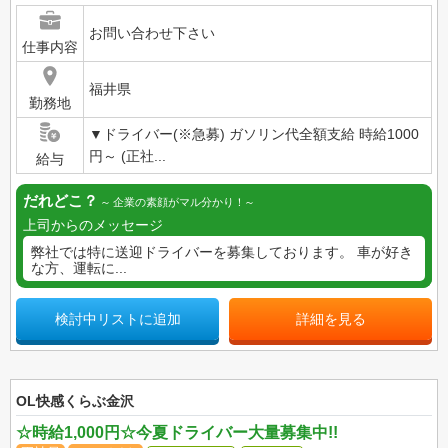
お問い合わせ下さい
仕事内容
福井県
勤務地
▼ドライバー(※急募) ガソリン代全額支給 時給1000
円～ (正社...
給与
だれどこ？
企業の素顔がマル分かり！
上司からのメッセージ
弊社では特に送迎ドライバーを募集しております。 車が好き
な方、運転に...
検討中リストに追加
詳細を見る
OL快感くらぶ金沢
☆時給1,000円☆今夏ドライバー大量募集中!!