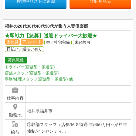
検討中リストに追加
詳細を見る
福井の20代30代40代50代が集う人妻倶楽部
★即戦力【急募】送迎ドライバー大歓迎★
正社員
アルバイト
寮／社宅完備
未経験可
日払い／週払い有り
募集職種
ドライバー(店舗型・派遣型)
店舗スタッフ(店舗型・派遣型)
事務/経理スタッフ(店舗型・派遣型)
他
仕事内容
福井県福井市
勤務地
①幹部スタッフ（店長/ＭＧ待遇 年/650万円～給料年
俸制/インセンティ...
給与