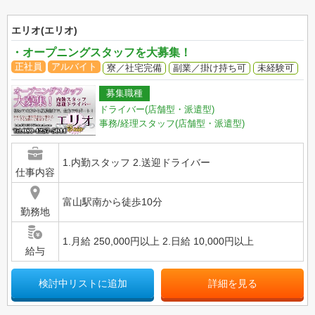
エリオ(エリオ)
・オープニングスタッフを大募集！
正社員
アルバイト
寮／社宅完備
副業／掛け持ち可
未経験可
募集職種
ドライバー(店舗型・派遣型)
事務/経理スタッフ(店舗型・派遣型)
1.内勤スタッフ 2.送迎ドライバー
仕事内容
富山駅南から徒歩10分
勤務地
1.月給 250,000円以上 2.日給 10,000円以上
給与
検討中リストに追加
詳細を見る