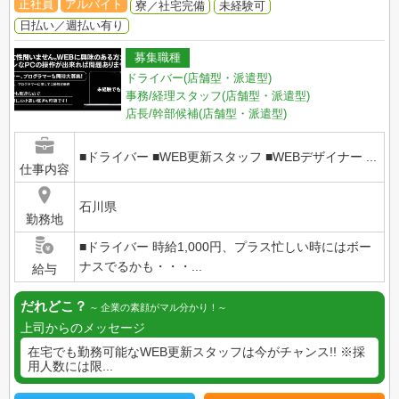
正社員
アルバイト
寮／社宅完備
未経験可
日払い／週払い有り
募集職種
ドライバー(店舗型・派遣型)
事務/経理スタッフ(店舗型・派遣型)
店長/幹部候補(店舗型・派遣型)
■ドライバー ■WEB更新スタッフ ■WEBデザイナー ...
仕事内容
石川県
勤務地
■ドライバー 時給1,000円、プラス忙しい時にはボー
ナスでるかも・・・...
給与
だれどこ？
企業の素顔がマル分かり！
上司からのメッセージ
在宅でも勤務可能なWEB更新スタッフは今がチャンス!! ※採
用人数には限...