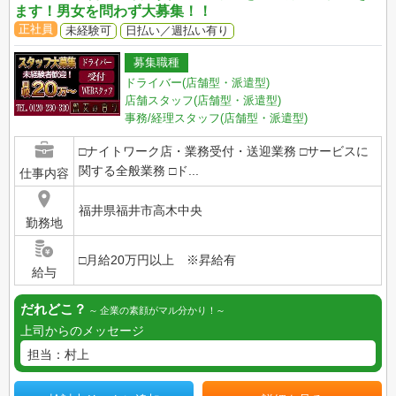
ます！男女を問わず大募集！！
正社員
未経験可
日払い／週払い有り
募集職種
ドライバー(店舗型・派遣型)
店舗スタッフ(店舗型・派遣型)
事務/経理スタッフ(店舗型・派遣型)
□ナイトワーク店・業務受付・送迎業務 □サービスに
関する全般業務 □ド...
仕事内容
福井県福井市高木中央
勤務地
□月給20万円以上 ※昇給有
給与
だれどこ？
企業の素顔がマル分かり！
上司からのメッセージ
担当：村上