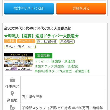
検討中リストに追加
詳細を見る
金沢の20代30代40代50代が集う人妻倶楽部
★即戦力【急募】送迎ドライバー大歓迎★
正社員
アルバイト
寮／社宅完備
未経験可
日払い／週払い有り
募集職種
ドライバー(店舗型・派遣型)
店舗スタッフ(店舗型・派遣型)
事務/経理スタッフ(店舗型・派遣型)
他
仕事内容
石川県金沢市
勤務地
①幹部スタッフ（店長/ＭＧ待遇 年/650万円～給料年