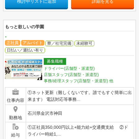
検討中リストに追加
詳細を見る
もっと欲しいの学園
-
正社員
アルバイト
寮／社宅完備
未経験可
日払い／週払い有り
募集職種
ドライバー(店舗型・派遣型)
店舗スタッフ(店舗型・派遣型)
事務/経理スタッフ(店舗型・派遣型)
他
①ネット更新（難しくないです。誰でもすぐ簡単に出
来ます） 電話対応等事務...
仕事内容
石川県金沢市神田
勤務地
①正社員350,000円以上+能力給+交通費支給 ②ド
ライバー時給1,...
給与