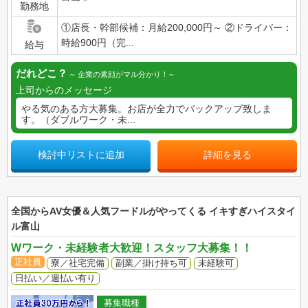
勤務地
①店長・幹部候補：月給200,000円～ ②ドライバー：
時給900円（完...
給与
だれどこ？
企業の素顔がマル分かり！
上司からのメッセージ
やる気のある方大募集。お店が全力でバックアップ致しま
す。（ダブルワーク・未...
検討中リストに追加
詳細を見る
全国からAV女優＆人気フードルがやってくる イキすぎハイスタイ
ル富山
Wワーク・未経験者大歓迎！スタッフ大募集！！
正社員
寮／社宅完備
副業／掛け持ち可
未経験可
日払い／週払い有り
募集職種