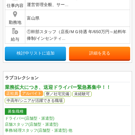
運営管理全般、サー...
仕事内容
富山県
勤務地
①幹部スタッフ（店長/ＭＧ待遇 年/650万円～給料年
俸制/インセンティ...
給与
検討中リストに追加
詳細を見る
ラブコレクション
業務拡大につき、送迎ドライバー緊急募集中！！
正社員
アルバイト
寮／社宅完備
未経験可
中高年/シニアが活躍できる職場
募集職種
ドライバー(店舗型・派遣型)
店舗スタッフ(店舗型・派遣型)
事務/経理スタッフ(店舗型・派遣型)
他