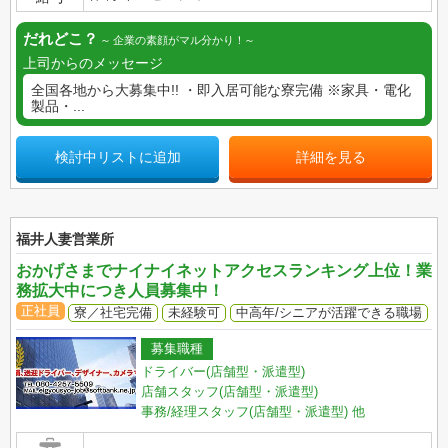
だれどこ？
企業の素顔がマル分かり！
上司からのメッセージ
全国各地から大募集中!! ・即入居可能な寮完備 ※家具・電化
製品・...
検討中リストに追加
詳細を見る
福井人妻営業所
おかげさまでナイナイネットアクセスランキング上位！業
務拡大中につき人員募集中！
正社員
寮／社宅完備
未経験可
中高年/シニアが活躍できる職場
募集職種
ドライバー(店舗型・派遣型)
店舗スタッフ(店舗型・派遣型)
事務/経理スタッフ(店舗型・派遣型)
他