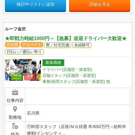
検討中リストに追加
詳細を見る
ルーフ金沢
★即戦力時給1000円～【急募】送迎ドライバー大歓迎★
正社員
アルバイト
寮／社宅完備
未経験可
日払い／週払い有り
募集職種
ドライバー(店舗型・派遣型)
店舗スタッフ(店舗型・派遣型)
事務/経理スタッフ(店舗型・派遣型)
他
仕事内容
石川県
勤務地
①幹部スタッフ（店長/ＭＧ待遇 年/650万円～給料年
俸制/インセンティ...
給与