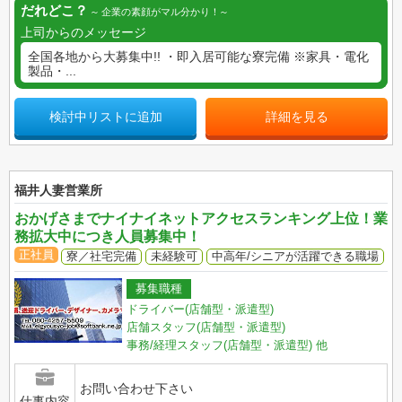
だれどこ？
企業の素顔がマル分かり！
上司からのメッセージ
全国各地から大募集中!! ・即入居可能な寮完備 ※家具・電化
製品・...
検討中リストに追加
詳細を見る
福井人妻営業所
おかげさまでナイナイネットアクセスランキング上位！業
務拡大中につき人員募集中！
正社員
寮／社宅完備
未経験可
中高年/シニアが活躍できる職場
募集職種
ドライバー(店舗型・派遣型)
店舗スタッフ(店舗型・派遣型)
事務/経理スタッフ(店舗型・派遣型)
他
お問い合わせ下さい
仕事内容