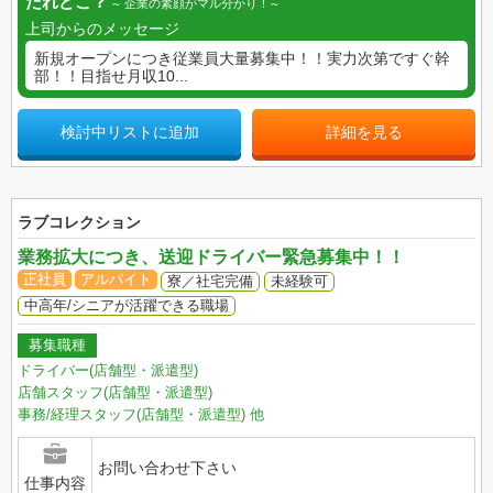
だれどこ？
企業の素顔がマル分かり！
上司からのメッセージ
新規オープンにつき従業員大量募集中！！実力次第ですぐ幹
部！！目指せ月収10...
検討中リストに追加
詳細を見る
ラブコレクション
業務拡大につき、送迎ドライバー緊急募集中！！
正社員
アルバイト
寮／社宅完備
未経験可
中高年/シニアが活躍できる職場
募集職種
ドライバー(店舗型・派遣型)
店舗スタッフ(店舗型・派遣型)
事務/経理スタッフ(店舗型・派遣型)
他
お問い合わせ下さい
仕事内容