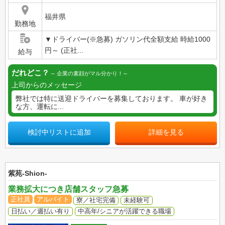
福井県
勤務地
▼ドライバー(※急募) ガソリン代全額支給 時給1000
円～ (正社...
給与
だれどこ？
企業の素顔がマル分かり！
上司からのメッセージ
弊社では特に送迎ドライバーを募集しております。 車が好き
な方、運転に...
検討中リストに追加
詳細を見る
紫苑-Shion-
業務拡大につき店舗スタッフ急募
正社員
アルバイト
寮／社宅完備
未経験可
日払い／週払い有り
中高年/シニアが活躍できる職場