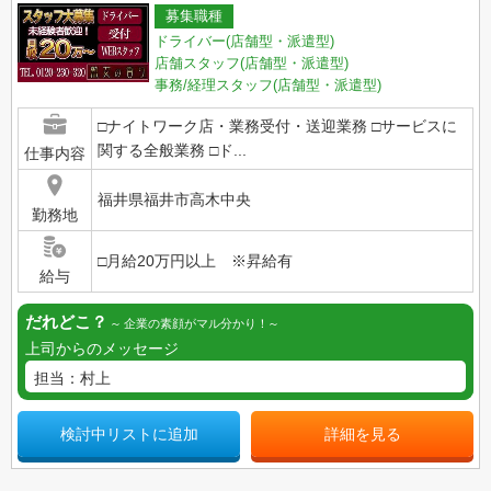
募集職種
ドライバー(店舗型・派遣型)
店舗スタッフ(店舗型・派遣型)
事務/経理スタッフ(店舗型・派遣型)
□ナイトワーク店・業務受付・送迎業務 □サービスに
関する全般業務 □ド...
仕事内容
福井県福井市高木中央
勤務地
□月給20万円以上 ※昇給有
給与
だれどこ？
企業の素顔がマル分かり！
上司からのメッセージ
担当：村上
検討中リストに追加
詳細を見る