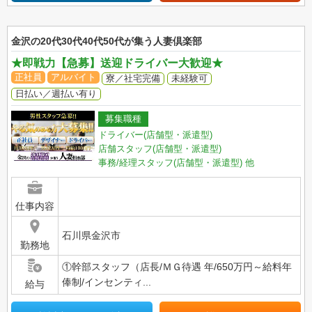
金沢の20代30代40代50代が集う人妻倶楽部
★即戦力【急募】送迎ドライバー大歓迎★
正社員
アルバイト
寮／社宅完備
未経験可
日払い／週払い有り
募集職種
ドライバー(店舗型・派遣型)
店舗スタッフ(店舗型・派遣型)
事務/経理スタッフ(店舗型・派遣型)
他
仕事内容
石川県金沢市
勤務地
①幹部スタッフ（店長/ＭＧ待遇 年/650万円～給料年
俸制/インセンティ...
給与