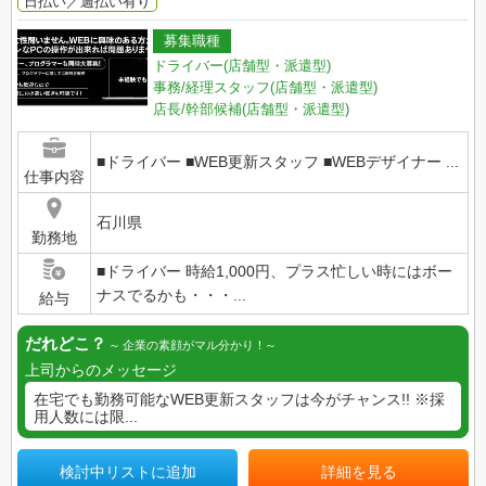
日払い／週払い有り
募集職種
ドライバー(店舗型・派遣型)
事務/経理スタッフ(店舗型・派遣型)
店長/幹部候補(店舗型・派遣型)
■ドライバー ■WEB更新スタッフ ■WEBデザイナー ...
仕事内容
石川県
勤務地
■ドライバー 時給1,000円、プラス忙しい時にはボー
ナスでるかも・・・...
給与
だれどこ？
企業の素顔がマル分かり！
上司からのメッセージ
在宅でも勤務可能なWEB更新スタッフは今がチャンス!! ※採
用人数には限...
検討中リストに追加
詳細を見る