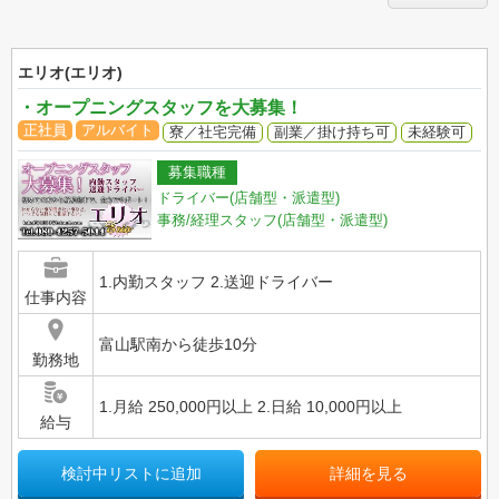
エリオ(エリオ)
・オープニングスタッフを大募集！
正社員
アルバイト
寮／社宅完備
副業／掛け持ち可
未経験可
募集職種
ドライバー(店舗型・派遣型)
事務/経理スタッフ(店舗型・派遣型)
1.内勤スタッフ 2.送迎ドライバー
仕事内容
富山駅南から徒歩10分
勤務地
1.月給 250,000円以上 2.日給 10,000円以上
給与
検討中リストに追加
詳細を見る