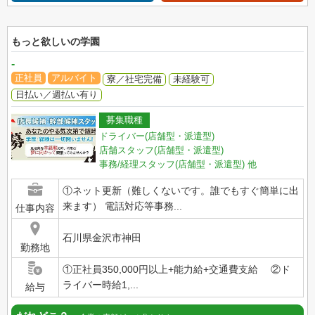
もっと欲しいの学園
-
正社員
アルバイト
寮／社宅完備
未経験可
日払い／週払い有り
募集職種
ドライバー(店舗型・派遣型)
店舗スタッフ(店舗型・派遣型)
事務/経理スタッフ(店舗型・派遣型)
他
①ネット更新（難しくないです。誰でもすぐ簡単に出
来ます） 電話対応等事務...
仕事内容
石川県金沢市神田
勤務地
①正社員350,000円以上+能力給+交通費支給 ②ド
ライバー時給1,...
給与