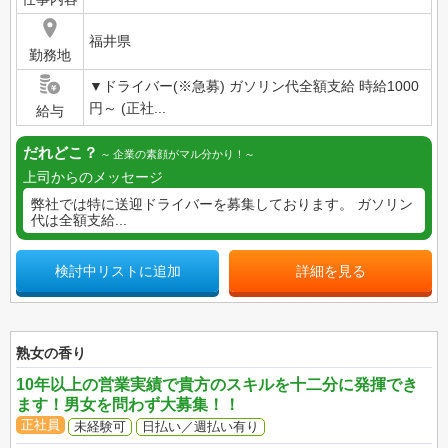
福井県
勤務地
▼ドライバー(※急募) ガソリン代全額支給 時給1000
円～ (正社...
給与
だれどこ？
企業の素顔がマル分かり！
上司からのメッセージ
弊社では特に送迎ドライバーを募集しております。 ガソリン
代は全額支給...
検討中リストに追加
詳細を見る
熟女の香り
10年以上の営業実績で貴方のスキルを十二分に発揮でき
ます！男女を問わず大募集！！
正社員
未経験可
日払い／週払い有り