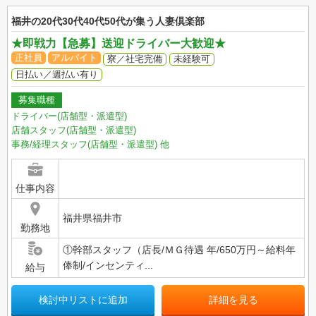
福井の20代30代40代50代が集う人妻倶楽部
★即戦力【急募】送迎ドライバー大歓迎★
正社員
アルバイト
寮／社宅完備
未経験可
日払い／週払い有り
募集職種
ドライバー(店舗型・派遣型)
店舗スタッフ(店舗型・派遣型)
事務/経理スタッフ(店舗型・派遣型)
他
仕事内容
福井県福井市
勤務地
①幹部スタッフ（店長/ＭＧ待遇 年/650万円～給料年
俸制/インセンティ...
給与
検討中リストに追加
詳細を見る