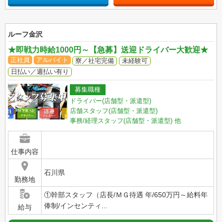
ルーフ金沢
★即戦力時給1000円～【急募】送迎ドライバー大歓迎★
正社員
アルバイト
寮／社宅完備
未経験可
日払い／週払い有り
募集職種
ドライバー(店舗型・派遣型)
店舗スタッフ(店舗型・派遣型)
事務/経理スタッフ(店舗型・派遣型)
他
仕事内容
石川県
勤務地
①幹部スタッフ（店長/ＭＧ待遇 年/650万円～給料年
俸制/インセンティ...
給与