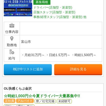
募集職種
ドライバー(店舗型・派遣型)
店舗スタッフ(店舗型・派遣型)
事務/経理スタッフ(店舗型・派遣型)
他
仕事内容
富山市
勤務地
・月給31万円～ ・日給1.5万円～ ・時給1,500円～
給与
検討中リストに追加
詳細を見る
OL快感くらぶ金沢
☆時給1,000円☆今夏ドライバー大量募集中!!
正社員
アルバイト
寮／社宅完備
未経験可