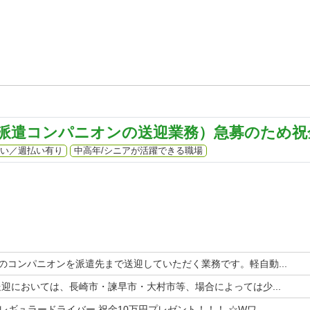
派遣コンパニオンの送迎業務）急募のため祝金
い／週払い有り
中高年/シニアが活躍できる職場
」のコンパニオンを派遣先まで送迎していただく業務です。軽自動...
送迎においては、長崎市・諫早市・大村市等、場合によっては少...
ギュラードライバー 祝金10万円プレゼント！！！ ☆Wワ...