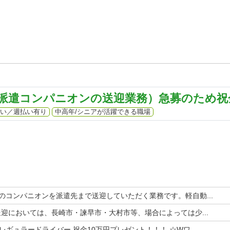
派遣コンパニオンの送迎業務）急募のため祝金
い／週払い有り
中高年/シニアが活躍できる職場
」のコンパニオンを派遣先まで送迎していただく業務です。軽自動...
送迎においては、長崎市・諫早市・大村市等、場合によっては少...
ギュラードライバー 祝金10万円プレゼント！！！ ☆Wワ...