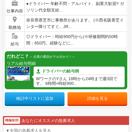
●ドライバー 年齢不問・アルバイト、副業大歓迎!! ガ
ソリン代全額支給...
仕事内容
奈良県香芝市に事務所があります。 (※西名阪香芝イ
ンター降りてすぐ。JR...
勤務地
◎ドライバー：時給900円から(※研修期間約50時
間：850円。経験などに...
給与
だれどこ？
企業の素顔がマル分かり！
リアル給与明細
ドライバーの給与例
WワークのYさん 18時から24時まで週3回で
す。 6時間×時給900...
検討中リストに追加
詳細を見る
あなたにオススメの急募求人
積極採用!
▼全国の急募求人を見る