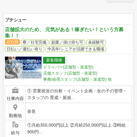
プチシュー
店舗拡大のため、 元気がある！稼ぎたい！という方募
集！！
正社員
寮／社宅完備
副業／掛け持ち可
未経験可
日払い／週払い有り
中高年/シニアが活躍できる職場
募集職種
ドライバー(店舗型・派遣型)
店舗スタッフ(店舗型・派遣型)
事務/経理スタッフ(店舗型・派遣型)
他
① 営業状況の分析・イベント企画・女の子の管理・
スタッフの 育成・新規...
仕事内容
奈良
勤務地
①月給350,000円以上 ②月給250,000円以上 ③時給
900円...
給与