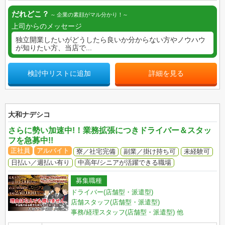
だれどこ？
企業の素顔がマル分かり！
上司からのメッセージ
独立開業したいがどうしたら良いか分からない方やノウハウ
が知りたい方、当店で...
検討中リストに追加
詳細を見る
大和ナデシコ
さらに勢い加速中!！業務拡張につきドライバー＆スタッ
フを急募中!!
正社員
アルバイト
寮／社宅完備
副業／掛け持ち可
未経験可
日払い／週払い有り
中高年/シニアが活躍できる職場
募集職種
ドライバー(店舗型・派遣型)
店舗スタッフ(店舗型・派遣型)
事務/経理スタッフ(店舗型・派遣型)
他