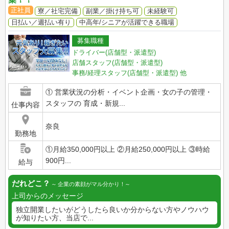
正社員
寮／社宅完備
副業／掛け持ち可
未経験可
日払い／週払い有り
中高年/シニアが活躍できる職場
募集職種
ドライバー(店舗型・派遣型)
店舗スタッフ(店舗型・派遣型)
事務/経理スタッフ(店舗型・派遣型)
他
① 営業状況の分析・イベント企画・女の子の管理・
スタッフの 育成・新規...
仕事内容
奈良
勤務地
①月給350,000円以上 ②月給250,000円以上 ③時給
900円...
給与
だれどこ？
企業の素顔がマル分かり！
上司からのメッセージ
独立開業したいがどうしたら良いか分からない方やノウハウ
が知りたい方、当店で...