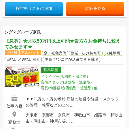
検討中リストに追加
詳細を見る
シグマグループ奈良
【急募】★月収50万円以上可能★貴方をお金持ちに変え
てみせます★
正社員
アルバイト
寮／社宅完備
副業／掛け持ち可
未経験可
日払い／週払い有り
中高年/シニアが活躍できる職場
募集職種
ドライバー(店舗型・派遣型)
店舗スタッフ(店舗型・派遣型)
店長/幹部候補(店舗型・派遣型)
他
▼▼1.店長・店長候補 店舗の運営や経営・スタッフ
の管理・教育などの全て...
仕事内容
大阪市・京都市・奈良市・和歌山市・姫路市・和歌山
市・岡山市・神戸市等… ...
勤務地