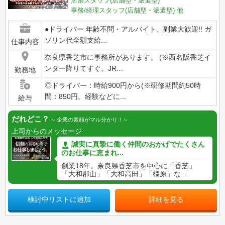
店舗スタッフ(店舗型・派遣型)
事務/経理スタッフ(店舗型・派遣型)
他
●ドライバー 年齢不問・アルバイト、副業大歓迎!! ガ
ソリン代全額支給...
仕事内容
奈良県香芝市に事務所があります。 (※西名阪香芝イ
ンター降りてすぐ。JR...
勤務地
◎ドライバー：時給900円から(※研修期間約50時
間：850円。経験などに...
給与
だれどこ？
企業の素顔がマル分かり！
上司からのメッセージ
誠実に真摯に働く仲間のおかげでたくさん
のお仕事に恵まれ...
創業18年。奈良県香芝市を中心に「香芝」
「大和郡山」「大和高田」「橿原」な...
検討中リストに追加
詳細を見る