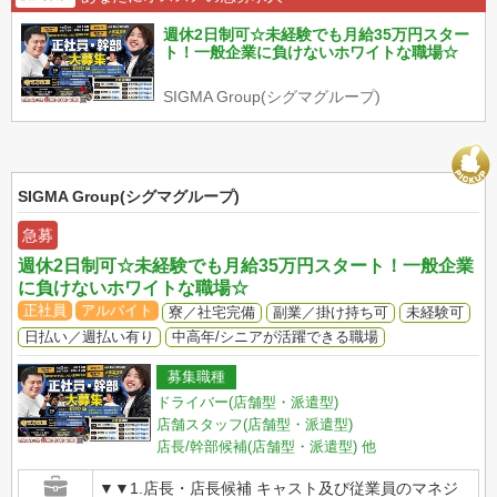
週休2日制可☆未経験でも月給35万円スター
ト！一般企業に負けないホワイトな職場☆
SIGMA Group(シグマグループ)
SIGMA Group(シグマグループ)
急募
週休2日制可☆未経験でも月給35万円スタート！一般企業
に負けないホワイトな職場☆
正社員
アルバイト
寮／社宅完備
副業／掛け持ち可
未経験可
日払い／週払い有り
中高年/シニアが活躍できる職場
募集職種
ドライバー(店舗型・派遣型)
店舗スタッフ(店舗型・派遣型)
店長/幹部候補(店舗型・派遣型)
他
▼▼1.店長・店長候補 キャスト及び従業員のマネジ