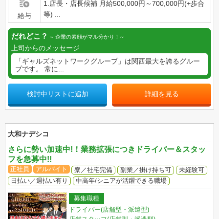
1.店長・店長候補 月給500,000円～700,000円(+歩合
等) ...
給与
だれどこ？
企業の素顔がマル分かり！
上司からのメッセージ
「ギャルズネットワークグループ」は関西最大を誇るグルー
プです。 常に...
検討中リストに追加
詳細を見る
大和ナデシコ
さらに勢い加速中!！業務拡張につきドライバー＆スタッ
フを急募中!!
正社員
アルバイト
寮／社宅完備
副業／掛け持ち可
未経験可
日払い／週払い有り
中高年/シニアが活躍できる職場
募集職種
ドライバー(店舗型・派遣型)