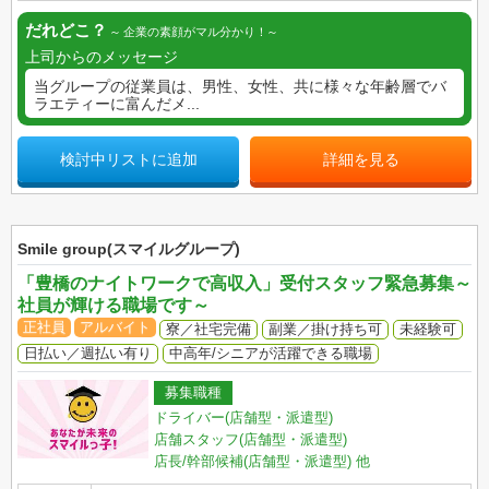
だれどこ？
企業の素顔がマル分かり！
上司からのメッセージ
当グループの従業員は、男性、女性、共に様々な年齢層でバ
ラエティーに富んだメ...
検討中リストに追加
詳細を見る
Smile group(スマイルグループ)
「豊橋のナイトワークで高収入」受付スタッフ緊急募集～
社員が輝ける職場です～
正社員
アルバイト
寮／社宅完備
副業／掛け持ち可
未経験可
日払い／週払い有り
中高年/シニアが活躍できる職場
募集職種
ドライバー(店舗型・派遣型)
店舗スタッフ(店舗型・派遣型)
店長/幹部候補(店舗型・派遣型)
他