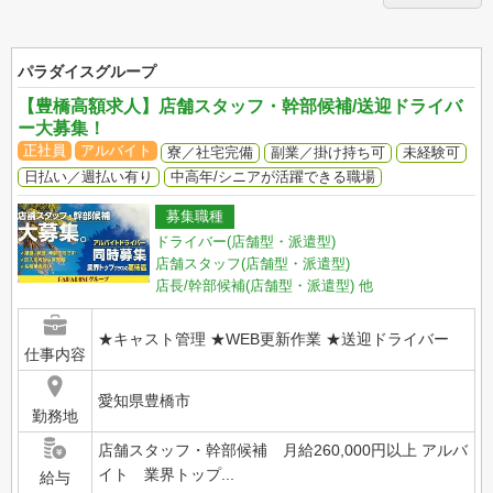
パラダイスグループ
【豊橋高額求人】店舗スタッフ・幹部候補/送迎ドライバ
ー大募集！
正社員
アルバイト
寮／社宅完備
副業／掛け持ち可
未経験可
日払い／週払い有り
中高年/シニアが活躍できる職場
募集職種
ドライバー(店舗型・派遣型)
店舗スタッフ(店舗型・派遣型)
店長/幹部候補(店舗型・派遣型)
他
★キャスト管理 ★WEB更新作業 ★送迎ドライバー
仕事内容
愛知県豊橋市
勤務地
店舗スタッフ・幹部候補 月給260,000円以上 アルバ
イト 業界トップ...
給与