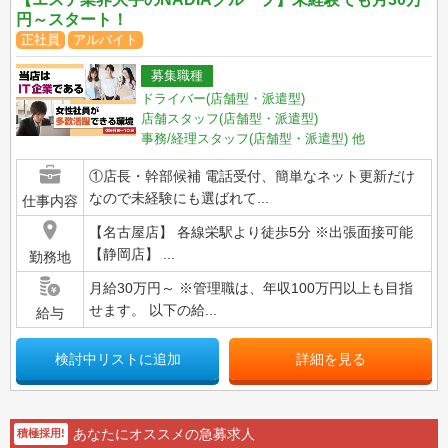
円～スタート！
正社員
アルバイト
募集職種
ドライバー(店舗型・派遣型)
店舗スタッフ(店舗型・派遣型)
事務/経理スタッフ(店舗型・派遣型)
他
①店長・幹部候補 電話受付、簡単なネット更新だけ
なので未経験にも選ばれて...
仕事内容
【名古屋店】 各線栄駅より徒歩5分 ※出張面接可能
【静岡店】 ...
勤務地
月給30万円～ ※管理職は、年収100万円以上も目指
せます。 以下の給...
給与
検討中リストに追加
詳細を見る
あなたにオススメの急募求人
積極採用!