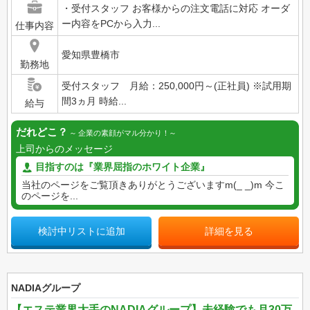
・受付スタッフ お客様からの注文電話に対応 オーダ
ー内容をPCから入力...
仕事内容
愛知県豊橋市
勤務地
受付スタッフ 月給：250,000円～(正社員) ※試用期
間3ヵ月 時給...
給与
だれどこ？
企業の素顔がマル分かり！
上司からのメッセージ
目指すのは『業界屈指のホワイト企業』
当社のページをご覧頂きありがとうございますm(_ _)m 今こ
のページを...
検討中リストに追加
詳細を見る
NADIAグループ
【エステ業界大手のNADIAグループ】未経験でも月30万