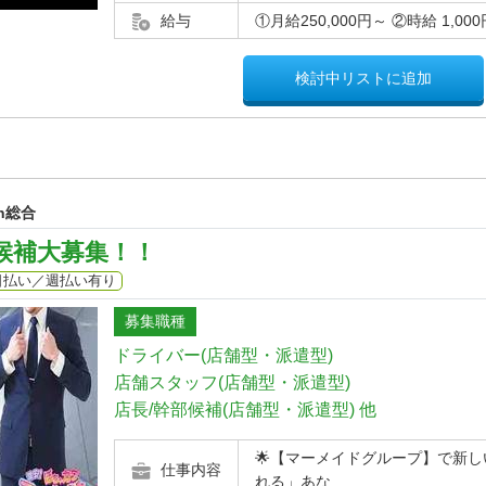
給与
①月給250,000円～ ②時給 1,00
検討中リストに追加
n総合
候補大募集！！
日払い／週払い有り
募集職種
ドライバー(店舗型・派遣型)
店舗スタッフ(店舗型・派遣型)
店長/幹部候補(店舗型・派遣型)
他
🌟【マーメイドグループ】で新し
仕事内容
れる」あな...