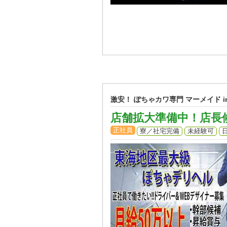
激安！ ぽちゃカワ専門 マーメイド i
店舗拡大準備中！店長
正社員
寮／社宅完備
未経験可