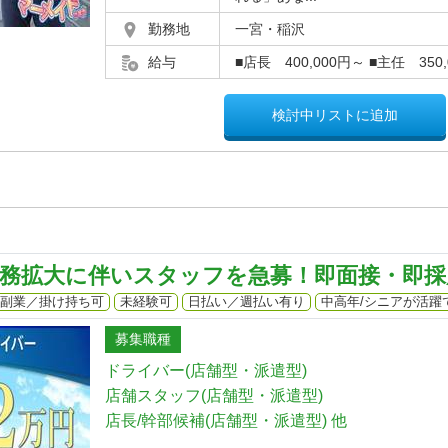
勤務地
一宮・稲沢
給与
■店長 400,000円～ ■主任 350
検討中リストに追加
業務拡大に伴いスタッフを急募！即面接・即採
副業／掛け持ち可
未経験可
日払い／週払い有り
中高年/シニアが活躍
募集職種
ドライバー(店舗型・派遣型)
店舗スタッフ(店舗型・派遣型)
店長/幹部候補(店舗型・派遣型)
他