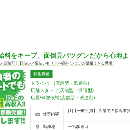
給料をキープ。面倒見バツグンだから心地よ
未経験可
日払い／週払い有り
中高年/シニアが活躍できる職場
募集職種
ドライバー(店舗型・派遣型)
店舗スタッフ(店舗型・派遣型)
店長/幹部候補(店舗型・派遣型)
[1]【一般社員】 店舗での接客
仕事内容
・...
勤務地
一宮駅東口