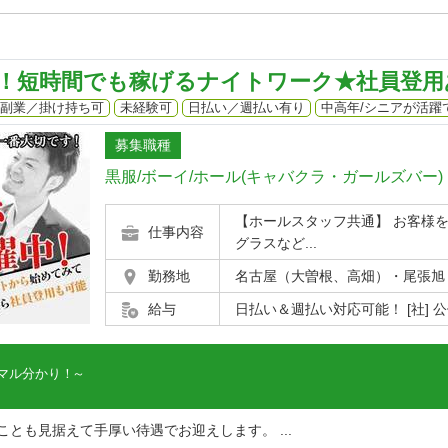
！短時間でも稼げるナイトワーク★社員登用
副業／掛け持ち可
未経験可
日払い／週払い有り
中高年/シニアが活躍
募集職種
黒服/ボーイ/ホール(キャバクラ・ガールズバー)
【ホールスタッフ共通】 お客様
仕事内容
グラスなど...
勤務地
名古屋（大曽根、高畑）・尾張旭
給与
日払い＆週払い対応可能！ [社] 公休
マル分かり！
とも見据えて手厚い待遇でお迎えします。 ...