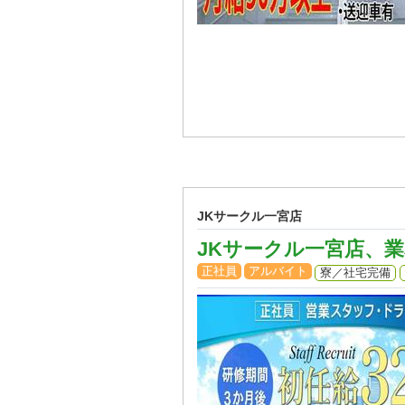
JKサークル一宮店
JKサークル一宮店、
正社員
アルバイト
寮／社宅完備