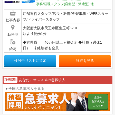
事務/経理スタッフ(店舗型・派遣型)
他
店舗運営スタッフ/店長・幹部候補/事務・WEBスタッ
フ/ドライバースタッフ
仕事内容
大阪府大阪市天王寺区生玉町8-10...
駅より徒歩1分
勤務地
◆管理職 40万円以上＋報奨金 ◆社員（週休1
日） 未経験者も全員...
給与
検討中リストに追加
詳細を見る
あなたにオススメの急募求人
積極採用!
▼全国の急募求人を見る
全国の
急募求人は
こちら▶︎