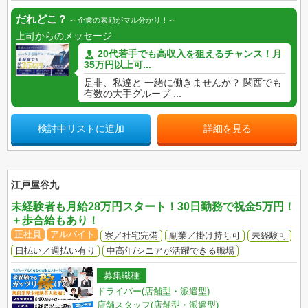
だれどこ？
企業の素顔がマル分かり！
上司からのメッセージ
20代若手でも高収入を狙えるチャンス！月
35万円以上可...
是非、私達と 一緒に働きませんか？ 関西でも
有数の大手グループ ...
検討中リストに追加
詳細を見る
江戸屋谷九
未経験者も月給28万円スタート！30日勤務で祝金5万円！
＋歩合給もあり！
正社員
アルバイト
寮／社宅完備
副業／掛け持ち可
未経験可
日払い／週払い有り
中高年/シニアが活躍できる職場
募集職種
ドライバー(店舗型・派遣型)
店舗スタッフ(店舗型・派遣型)