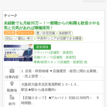
ティーク
未経験でも月給35万～！一般職からの転職も歓迎☆やる
気と元気があれば積極採用！
正社員
アルバイト
寮／社宅完備
未経験可
日払い／週払い有り
中高年/シニアが活躍できる職場
募集職種
ドライバー(店舗型・派遣型)
店舗スタッフ(店舗型・派遣型)
事務/経理スタッフ(店舗型・派遣型)
他
1. 店長・幹部候補 ▼店舗運営・経営に関わる業務。
・売上管理 ・...
仕事内容
大阪府大阪市北区兎我野町１３−１３...
駅近★駅から徒歩圏内♪
勤務地
【店舗スタッフ】 ■アルバイト 日給12,500円～ 9
時間勤...
給与