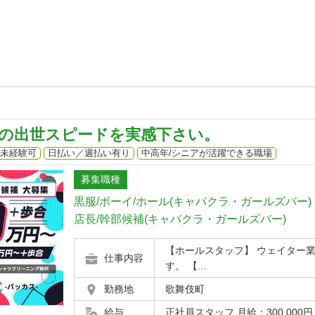
の出世スピードを実感下さい。
未経験可
日払い／週払い有り
中高年/シニアが活躍できる職場
募集職種
黒服/ボーイ/ホール(キャバクラ・ガールズバー)
店長/幹部候補(キャバクラ・ガールズバー)
【ホールスタッフ】 ウェイター
仕事内容
す。 【...
勤務地
歌舞伎町
給与
正社員スタッフ 月給：300,000円