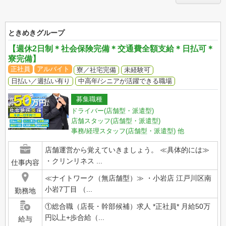
ときめきグループ
【週休2日制＊社会保険完備＊交通費全額支給＊日払可＊
寮完備】
正社員
アルバイト
寮／社宅完備
未経験可
日払い／週払い有り
中高年/シニアが活躍できる職場
募集職種
ドライバー(店舗型・派遣型)
店舗スタッフ(店舗型・派遣型)
事務/経理スタッフ(店舗型・派遣型)
他
店舗運営から覚えていきましょう。 ≪具体的には≫
・クリンリネス ...
仕事内容
≪ナイトワーク（無店舗型）≫ ・小岩店 江戸川区南
小岩7丁目 （...
勤務地
①総合職（店長・幹部候補）求人 *正社員* 月給50万
円以上+歩合給（...
給与