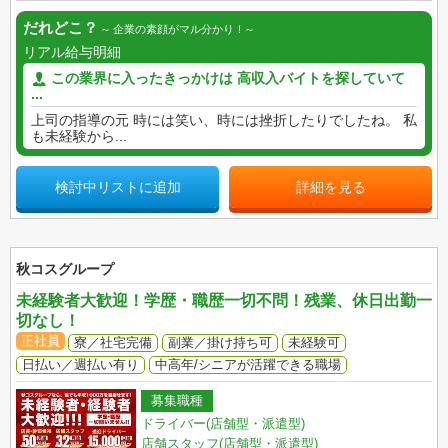
だれどこ？
企業の素顔がマル分かり！
リアル給与明細
この業界に入ったきっかけは 高収入バイトを探していて
...
上司の指導の元 時には笑い、時には挫折したりでしたね。 私
も未経験から...
検討中リストに追加
詳細を見る
秋コスグループ
未経験者大歓迎！学歴・職歴一切不問！残業、休日出勤一
切なし！
正社員
寮／社宅完備
副業／掛け持ち可
未経験可
日払い／週払い有り
中高年/シニアが活躍できる職場
募集職種
ドライバー(店舗型・派遣型)
店舗スタッフ(店舗型・派遣型)