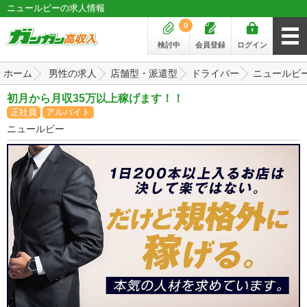
ニュールビーの求人情報
0
検討中
会員登録
ログイン
ホーム
男性の求人
店舗型・派遣型
ドライバー
ニュールビ
初月から月収35万以上稼げます！！
正社員
アルバイト
ニュールビー