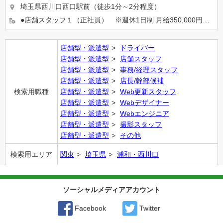
埼玉県西川口西口駅前（徒歩1分～2分程度）
●店舗スタッフ１（正社員） ※週休1日制 月給350,000円〜 月給手取り350,000円（研修期間2ヵ月間...
店舗型・派遣型
ドライバー
店舗型・派遣型
店舗スタッフ
店舗型・派遣型
事務/経理スタッフ
店舗型・派遣型
店長/幹部候補
検索用職種
店舗型・派遣型
Web更新スタッフ
店舗型・派遣型
Webデザイナー
店舗型・派遣型
Webエンジニア
店舗型・派遣型
撮影スタッフ
店舗型・派遣型
その他
検索用エリア
関東
埼玉県
浦和・西川口
ソーシャルメディアアカウント
Facebook
Twitter