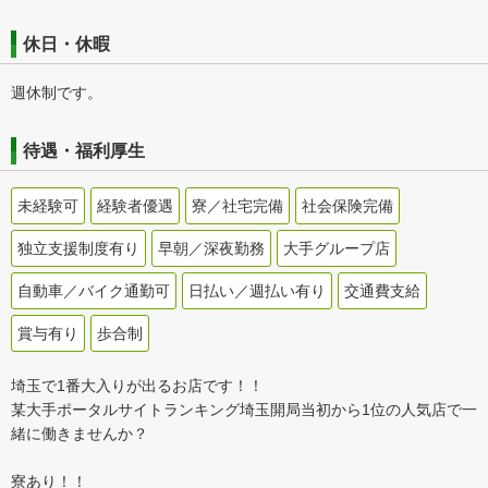
休日・休暇
週休制です。
待遇・福利厚生
未経験可
経験者優遇
寮／社宅完備
社会保険完備
独立支援制度有り
早朝／深夜勤務
大手グループ店
自動車／バイク通勤可
日払い／週払い有り
交通費支給
賞与有り
歩合制
埼玉で1番大入りが出るお店です！！
某大手ポータルサイトランキング埼玉開局当初から1位の人気店で一
緒に働きませんか？
寮あり！！