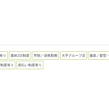
有り
週休2日制度
早朝／深夜勤務
大手グループ店
服装／髪型
金制度有り
前払い制度有り