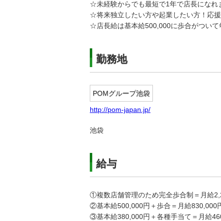
☆未経験からでも最短で1年で店長になれ
☆将来独立したい方や起業したい方！応援
☆店長給は基本給500,000に歩合がついて
勤務地
POMグループ池袋
http://pom-japan.jp/
池袋
給与
①複数店舗管理のため完全歩合制＝月給2,25
②基本給500,000円＋歩合＝月給830,00
③基本給380,000円＋各種手当て＝月給460