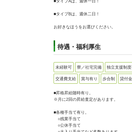
■タイプAは、週休一日！
■タイプBは、週休二日！
お好きなほうをお選びください。
待遇・福利厚生
未経験可
寮／社宅完備
独立支援制度
交通費支給
賞与有り
歩合制
貸付
■昇格昇給随時有り。
※月に2回の昇給査定があります。
■各種手当て有り。
○残業手当て
○公休手当て
○大入り手当てなど多数あります。