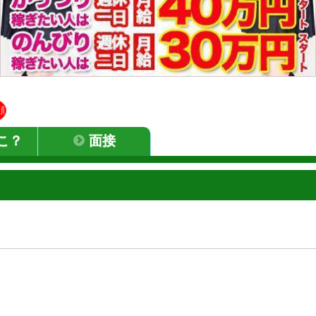
顔
こ？
面接