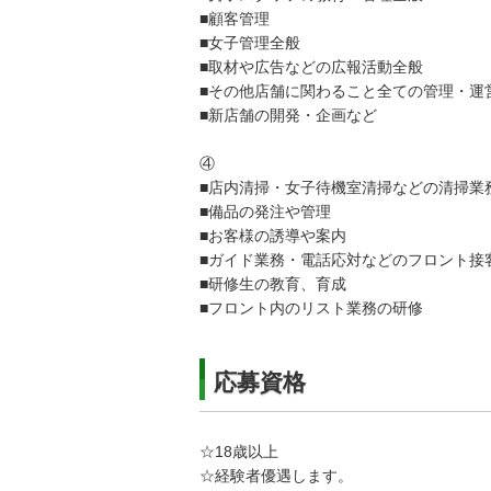
■顧客管理
■女子管理全般
■取材や広告などの広報活動全般
■その他店舗に関わること全ての管理・運
■新店舗の開発・企画など
④
■店内清掃・女子待機室清掃などの清掃業
■備品の発注や管理
■お客様の誘導や案内
■ガイド業務・電話応対などのフロント接
■研修生の教育、育成
■フロント内のリスト業務の研修
応募資格
☆18歳以上
☆経験者優遇します。