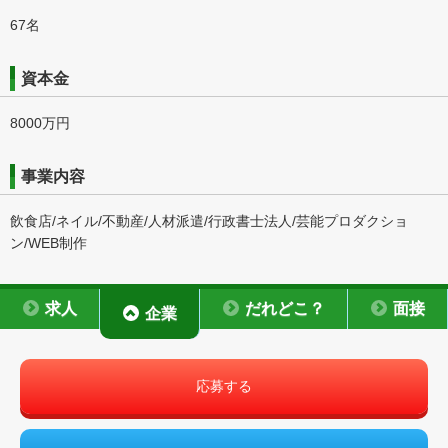
67名
資本金
8000万円
事業内容
飲食店/ネイル/不動産/人材派遣/行政書士法人/芸能プロダクショ
ン/WEB制作
求人
だれどこ？
面接
企業
応募する