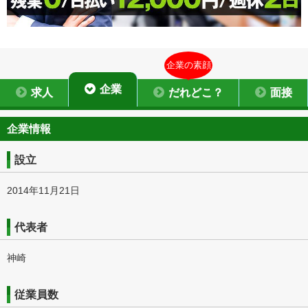
企業の素顔
企業
求人
だれどこ？
面接
企業情報
設立
2014年11月21日
代表者
神崎
従業員数