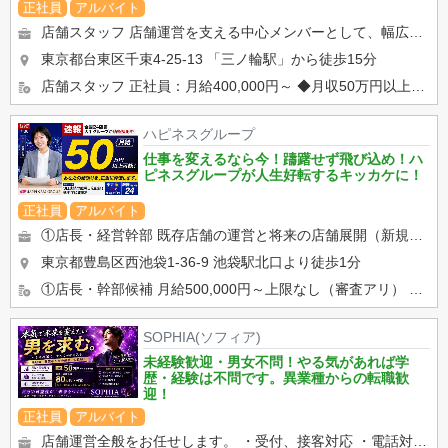
正社員
アルバイト
店舗スタッフ 店舗運営を支える中心メンバーとして、幅広い業務を担当していただきます。 ◆受付・電話対応・接...
東京都台東区千束4-25-13
「三ノ輪駅」から徒歩15分
店舗スタッフ 正社員：月給400,000円～ ◆月収50万円以上可能 ◆昇給随時 ◆賞与あり ◆...
ハピネスグループ
仕事を変えるなら今！躊躇せず飛び込め！ハ
ピネスグループが人生好転するキッカケに！
正社員
アルバイト
①店長・経営幹部 既存店舗の運営と将来の店舗展開（新規出店）を担う最重要部門です。 店舗の営業状況の分析と改善...
東京都豊島区西池袋1-36-9
池袋駅北口より徒歩1分
①店長・幹部候補 月給500,000円～上限なし（審査アリ） ②店舗スタッフ 月給400,000円スター...
SOPHIA(ソフィア)
未経験歓迎・男女不問！やる気があれば学
歴・経験は不問です。異業種からの転職歓
迎！
正社員
アルバイト
店舗運営全般をお任せします。 ・受付、接客対応 ・電話対応 ・キャストサポート ・顧客管理 ・WEB...