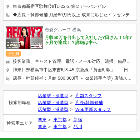
東京都新宿区歌舞伎町1-22-2 第２アーバンビル
◆店長・幹部候補 月給80万円以上 成果に応じたインセンティブ・賞与あり 昇給・昇格随時 交通費支給 ...
恋愛グループ 横浜
月収50万を目出して入社したY田さん！1年7
ヶ月で達成！？詳細は中へ
正社員
接客業務、キャスト管理、電話・メール対応、清掃、備品管理など、店舗運営に関わるお仕事をしていただきます。 業界未...
神奈川県横浜市中区末吉町3-45 京急線「黄金町駅」、「日ノ出町駅」 市営地下鉄「阪東橋駅」、「伊勢佐木長...
店長・幹部候補：月給 500,000円 ＋ α(業績手当等) 店舗スタッフ：正社員月給 400,000円 ※ア...
店舗型・派遣型
店舗スタッフ
検索用職種
店舗型・派遣型
店長/幹部候補
店舗型・派遣型
Web更新スタッフ
関東
東京都
新宿
検索用エリア
関東
東京都
品川