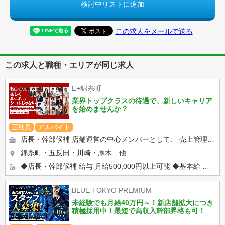
検討中リストに追加
この求人をメールで送る
この求人と職種・エリアが同じ求人
E+錦糸町
業界トップクラスの待遇で、新しいキャリア
を始めませんか？
正社員
アルバイト
店長・幹部候補 店舗運営の中心メンバーとして、 売上管理からスタッフ育成まで幅広い業務をお任せします。 ...
錦糸町・五反田・川崎・厚木 他
◆店長・幹部候補 給与 月給500,000円以上可能 ◆基本給 ◆固定時間外手当 ◆固定深夜勤務手...
BLUE TOKYO PREMIUM
未経験でも月給40万円～！新店舗拡大につき
積極採用中！最短で高収入幹部昇格も可！