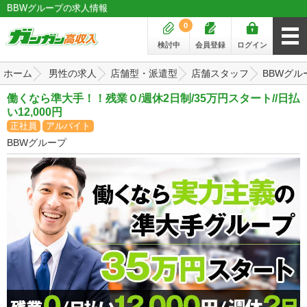
BBWグループの求人情報
0
検討中
会員登録
ログイン
ホーム
男性の求人
店舗型・派遣型
店舗スタッフ
BBWグル
働くなら準大手！！残業０/週休2日制/35万円スタート//日払
い12,000円
正社員
アルバイト
BBWグループ