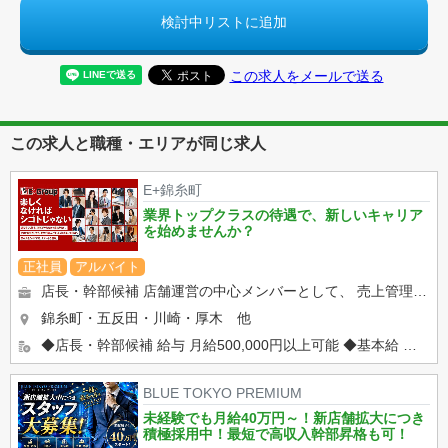
検討中リストに追加
この求人をメールで送る
この求人と職種・エリアが同じ求人
E+錦糸町
業界トップクラスの待遇で、新しいキャリア
を始めませんか？
正社員
アルバイト
店長・幹部候補 店舗運営の中心メンバーとして、 売上管理からスタッフ育成まで幅広い業務をお任せします。 ...
錦糸町・五反田・川崎・厚木 他
◆店長・幹部候補 給与 月給500,000円以上可能 ◆基本給 ◆固定時間外手当 ◆固定深夜勤務手...
BLUE TOKYO PREMIUM
未経験でも月給40万円～！新店舗拡大につき
積極採用中！最短で高収入幹部昇格も可！