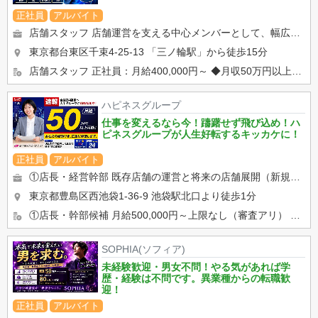
正社員
アルバイト
店舗スタッフ 店舗運営を支える中心メンバーとして、幅広い業務を担当していただきます。 ◆受付・電話対応・接...
東京都台東区千束4-25-13
「三ノ輪駅」から徒歩15分
店舗スタッフ 正社員：月給400,000円～ ◆月収50万円以上可能 ◆昇給随時 ◆賞与あり ◆...
ハピネスグループ
仕事を変えるなら今！躊躇せず飛び込め！ハ
ピネスグループが人生好転するキッカケに！
正社員
アルバイト
①店長・経営幹部 既存店舗の運営と将来の店舗展開（新規出店）を担う最重要部門です。 店舗の営業状況の分析と改善...
東京都豊島区西池袋1-36-9
池袋駅北口より徒歩1分
①店長・幹部候補 月給500,000円～上限なし（審査アリ） ②店舗スタッフ 月給400,000円スター...
SOPHIA(ソフィア)
未経験歓迎・男女不問！やる気があれば学
歴・経験は不問です。異業種からの転職歓
迎！
正社員
アルバイト