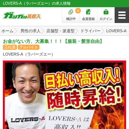
LOVERS-A（ラバーズエー）の求人情報
0
検討中
会員登録
ログイン
ホーム
男性の求人
店舗型・派遣型
ドライバー
LOVERS
お金がない方、大募集！！！【服装・髪形自由】
正社員
アルバイト
LOVERS-A（ラバーズエー）