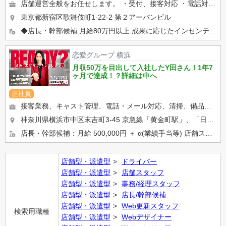
店舗運営全般をお任せします。 ・受付、接客対応 ・電話対応 ・キャストサポート ・顧客管理 ・WEB...
東京都新宿区歌舞伎町1-22-2 第２アーバンビル
◆店長・幹部候補 月給80万円以上 成果に応じたインセンティブ・賞与あり 昇給・昇格随時 交通費支給 ...
恋愛グループ 横浜
月収50万を目出して入社したY田さん！1年7
ヶ月で達成！？詳細は中へ
正社員
接客業務、キャスト管理、電話・メール対応、清掃、備品管理など、店舗運営に関わるお仕事をしていただきます。 業界未...
神奈川県横浜市中区末吉町3-45 京急線「黄金町駅」、「日ノ出町駅」 市営地下鉄「阪東橋駅」、「伊勢佐木長...
店長・幹部候補：月給 500,000円 ＋ α(業績手当等) 店舗スタッフ：正社員月給 400,000円 ※ア...
店舗型・派遣型
ドライバー
店舗型・派遣型
店舗スタッフ
店舗型・派遣型
事務/経理スタッフ
店舗型・派遣型
店長/幹部候補
店舗型・派遣型
Web更新スタッフ
検索用職種
店舗型・派遣型
Webデザイナー