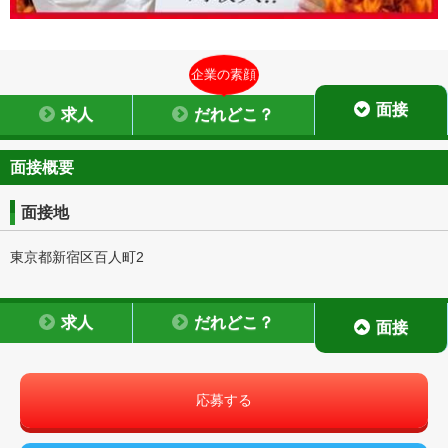
企業の素顔
面接
求人
だれどこ？
面接概要
面接地
東京都新宿区百人町2
求人
だれどこ？
面接
応募する