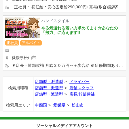
□正社員： 初任給：安心固定給290,000円+賞与(歩合)最高50,000円 +表彰賞金(最高2万) ＊入...
ハンドスタイル
やる気溢れる若い力求めてます☆あなたの
「努力」に応えます!!
正社員
アルバイト
愛媛県松山市
▼店長・幹部候補 月給３０万円～＋歩合給 ※研修期間あり ▼受付・送迎スタッフ 月２０万～ 昇格・昇給...
店舗型・派遣型
ドライバー
検索用職種
店舗型・派遣型
店舗スタッフ
店舗型・派遣型
店長/幹部候補
検索用エリア
中四国
愛媛県
松山市
ソーシャルメディアアカウント