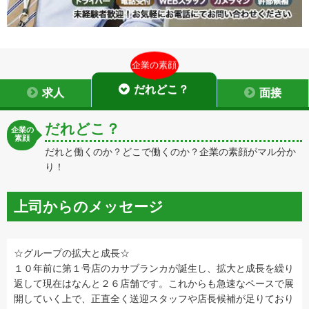
企業の素顔
だれどこ？
求人
面接
だれどこ？
企業の
素顔
だれと働くのか？どこで働くのか？企業の素顔がマル分か
り！
上司からのメッセージ
☆グループの拡大と成長☆
１０年前に第１号店のカサブランカが誕生し、拡大と成長を繰り
返して現在はなんと２６店舗です。これからも急速なペースで展
開していく上で、正直全く送迎スタッフや店長候補が足りており