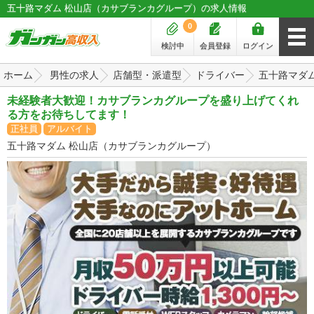
五十路マダム 松山店（カサブランカグループ）の求人情報
0
検討中
会員登録
ログイン
ホーム
男性の求人
店舗型・派遣型
ドライバー
五十路マダ
未経験者大歓迎！カサブランカグループを盛り上げてくれ
る方をお待ちしてます！
正社員
アルバイト
五十路マダム 松山店（カサブランカグループ）