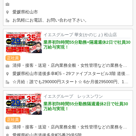
愛媛県松山市
お気軽にお電話、お問い合わせ下さい。
イエスグループ 華女(かのじょ) 松山店
業界初⁉8時間55分勤務+隔週週休2日で社員30
万給与実現！
正社員
清掃・接客・送迎・店内業務全般・女性管理などの業務を行います。 未経験大歓迎・パソコン業務が出来なくても大丈夫です。
愛媛県松山市道後多幸町5－29ファイブスタービル3階
道後温泉駅徒歩5分
☆月給：誰でも290000円スタート☆ 6か月後295000円、15か月後30万！まで自動昇給！！ ■正社員（...
イエスグループ レッスンワン
業界初⁉8時間55分勤務隔週週休2日で社員30
万給与実現！
正社員
清掃・接客・送迎・店内業務全般・女性管理などの業務を行います。 未経験大歓迎・パソコン業務が出来なくても大丈夫です。
愛媛県松山市道後多幸町5番29号5階