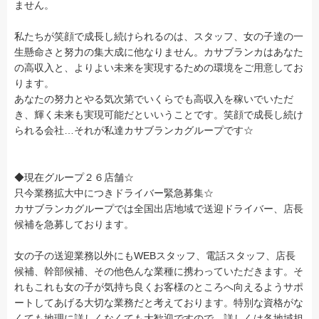
ません。
私たちが笑顔で成長し続けられるのは、スタッフ、女の子達の一
生懸命さと努力の集大成に他なりません。カサブランカはあなた
の高収入と、よりよい未来を実現するための環境をご用意してお
ります。
あなたの努力とやる気次第でいくらでも高収入を稼いでいただ
き、輝く未来も実現可能だといいうことです。笑顔で成長し続け
られる会社…それが私達カサブランカグループです☆
◆現在グループ２６店舗☆
只今業務拡大中につきドライバー緊急募集☆
カサブランカグループでは全国出店地域で送迎ドライバー、店長
候補を急募しております。
女の子の送迎業務以外にもWEBスタッフ、電話スタッフ、店長
候補、幹部候補、その他色んな業種に携わっていただきます。そ
れもこれも女の子が気持ち良くお客様のところへ向えるようサポ
ートしてあげる大切な業務だと考えております。特別な資格がな
くても地理に詳しくなくても大歓迎ですので、詳しくは各地域担