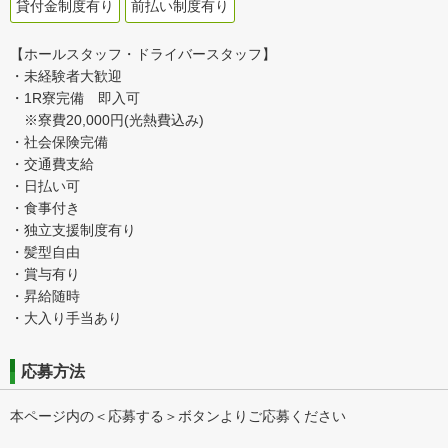
貸付金制度有り
前払い制度有り
【ホールスタッフ・ドライバースタッフ】
・未経験者大歓迎
・1R寮完備 即入可
※寮費20,000円(光熱費込み)
・社会保険完備
・交通費支給
・日払い可
・食事付き
・独立支援制度有り
・髪型自由
・賞与有り
・昇給随時
・大入り手当あり
応募方法
本ページ内の＜応募する＞ボタンよりご応募ください