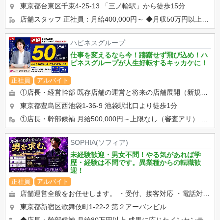
東京都台東区千束4-25-13
「三ノ輪駅」から徒歩15分
店舗スタッフ 正社員：月給400,000円～ ◆月収50万円以上可能 ◆昇給随時 ◆賞与あり ◆...
ハピネスグループ
仕事を変えるなら今！躊躇せず飛び込め！ハ
ピネスグループが人生好転するキッカケに！
正社員
アルバイト
①店長・経営幹部 既存店舗の運営と将来の店舗展開（新規出店）を担う最重要部門です。 店舗の営業状況の分析と改善...
東京都豊島区西池袋1-36-9
池袋駅北口より徒歩1分
①店長・幹部候補 月給500,000円～上限なし（審査アリ） ②店舗スタッフ 月給400,000円スター...
SOPHIA(ソフィア)
未経験歓迎・男女不問！やる気があれば学
歴・経験は不問です。異業種からの転職歓
迎！
正社員
アルバイト
店舗運営全般をお任せします。 ・受付、接客対応 ・電話対応 ・キャストサポート ・顧客管理 ・WEB...
東京都新宿区歌舞伎町1-22-2 第２アーバンビル
◆店長・幹部候補 月給80万円以上 成果に応じたインセンティブ・賞与あり 昇給・昇格随時 交通費支給 ...