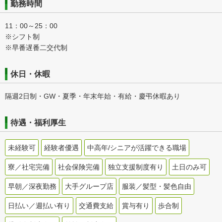
勤務時間
11：00～25：00
※シフト制
※早番遅番二交代制
休日・休暇
隔週2日制・GW・夏季・年末年始・有給・慶弔休暇あり
待遇・福利厚生
未経験可
経験者優遇
中高年/シニアが活躍できる職場
寮／社宅完備
社会保険完備
独立支援制度有り
土日のみ可
早朝／深夜勤務
大手グループ店
服装／髪型・髪色自由
日払い／週払い有り
交通費支給
賞与有り
歩合制