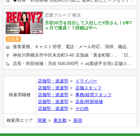
恋愛グループ 横浜
月収50万を目出して入社したY田さん！1年7
ヶ月で達成！？詳細は中へ
正社員
接客業務、キャスト管理、電話・メール対応、清掃、備品管理など、店舗運営に関わるお仕事をしていただきます。 業界未...
神奈川県横浜市中区末吉町3-45 京急線「黄金町駅」、「日ノ出町駅」 市営地下鉄「阪東橋駅」、「伊勢佐木長...
店長・幹部候補：月給 500,000円 ＋ α(業績手当等) 店舗スタッフ：正社員月給 400,000円 ※ア...
店舗型・派遣型
ドライバー
店舗型・派遣型
店舗スタッフ
検索用職種
店舗型・派遣型
事務/経理スタッフ
店舗型・派遣型
店長/幹部候補
店舗型・派遣型
その他
検索用エリア
関東
東京都
新宿