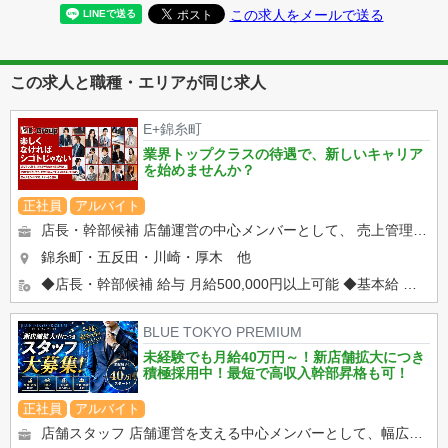
この求人をメールで送る
この求人と職種・エリアが同じ求人
E+錦糸町
業界トップクラスの待遇で、新しいキャリア
を始めませんか？
正社員
アルバイト
店長・幹部候補 店舗運営の中心メンバーとして、 売上管理からスタッフ育成まで幅広い業務をお任せします。 ...
錦糸町・五反田・川崎・厚木 他
◆店長・幹部候補 給与 月給500,000円以上可能 ◆基本給 ◆固定時間外手当 ◆固定深夜勤務手...
BLUE TOKYO PREMIUM
未経験でも月給40万円～！新店舗拡大につき
積極採用中！最短で高収入幹部昇格も可！
正社員
アルバイト
店舗スタッフ 店舗運営を支える中心メンバーとして、幅広い業務を担当していただきます。 ◆受付・電話対応・接...