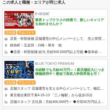
この求人と職種・エリアが同じ求人
E+錦糸町
業界トップクラスの待遇で、新しいキャリア
を始めませんか？
正社員
アルバイト
店長・幹部候補 店舗運営の中心メンバーとして、 売上管理からスタッフ育成まで幅広い業務をお任せします。 ...
錦糸町・五反田・川崎・厚木 他
◆店長・幹部候補 給与 月給500,000円以上可能 ◆基本給 ◆固定時間外手当 ◆固定深夜勤務手...
BLUE TOKYO PREMIUM
未経験でも月給40万円～！新店舗拡大につき
積極採用中！最短で高収入幹部昇格も可！
正社員
アルバイト
店舗スタッフ 店舗運営を支える中心メンバーとして、幅広い業務を担当していただきます。 ◆受付・電話対応・接...
東京都台東区千束4-25-13
「三ノ輪駅」から徒歩15分
店舗スタッフ 正社員：月給400,000円～ ◆月収50万円以上可能 ◆昇給随時 ◆賞与あり ◆...