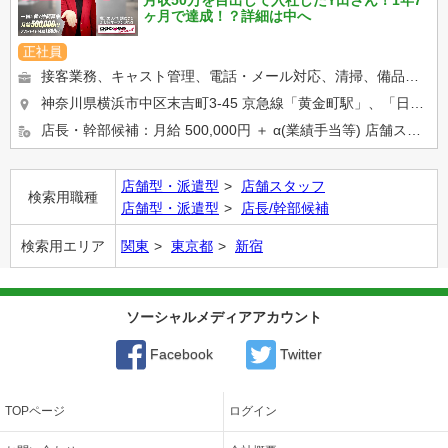
ヶ月で達成！？詳細は中へ
正社員
接客業務、キャスト管理、電話・メール対応、清掃、備品管理など、店舗運営に関わるお仕事をしていただきます。 業界未...
神奈川県横浜市中区末吉町3-45 京急線「黄金町駅」、「日ノ出町駅」 市営地下鉄「阪東橋駅」、「伊勢佐木長...
店長・幹部候補：月給 500,000円 ＋ α(業績手当等) 店舗スタッフ：正社員月給 400,000円 ※ア...
店舗型・派遣型
店舗スタッフ
検索用職種
店舗型・派遣型
店長/幹部候補
検索用エリア
関東
東京都
新宿
ソーシャルメディアアカウント
Facebook
Twitter
TOPページ
ログイン