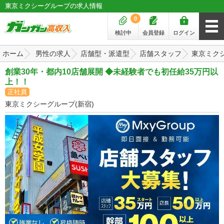
東京ミクシーグループの求人情報
0
検討中
会員登録
ログイン
ホーム
男性の求人
店舗型・派遣型
店舗スタッフ
東京ミクシ
創業30年・都内10店舗展開 ◆未経験者でも初任給35万円以
上！！
正社員
東京ミクシーグループ(新宿)