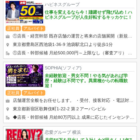
ハピネスグループ
仕事を変えるなら今！躊躇せず飛び込め！ハ
ピネスグループが人生好転するキッカケに！
正社員
アルバイト
①店長・経営幹部 既存店舗の運営と将来の店舗展開（新規出店）を担う最重要部門です。 店舗の営業状況の分析と改善...
東京都豊島区西池袋1-36-9
池袋駅北口より徒歩1分
①店長・幹部候補 月給500,000円～上限なし（審査アリ） ②店舗スタッフ 月給400,000円スター...
SOPHIA(ソフィア)
未経験歓迎・男女不問！やる気があれば学
歴・経験は不問です。異業種からの転職歓
迎！
正社員
アルバイト
店舗運営全般をお任せします。 ・受付、接客対応 ・電話対応 ・キャストサポート ・顧客管理 ・WEB...
東京都新宿区歌舞伎町1-22-2 第２アーバンビル
◆店長・幹部候補 月給80万円以上 成果に応じたインセンティブ・賞与あり 昇給・昇格随時 交通費支給 ...
恋愛グループ 横浜
月収50万を目出して入社したY田さん！1年7