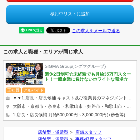
検討中リストに追加
この求人をメールで送る
この求人と職種・エリアが同じ求人
SIGMA Group(シグマグループ)
週休2日制可☆未経験でも月給35万円スター
ト！一般企業に負けないホワイトな職場☆
正社員
アルバイト
▼▼1.店長・店長候補 キャスト及び従業員のマネジメントや売上管理、 イベント企画など 店舗運営に関わる全て...
大阪市・京都市・奈良市・和歌山市・姫路市・和歌山市・岡山市等… 希望の勤務地を選べます★ 【京都・奈良エリ...
1.店長・店長候補 月給500,000円～3,000,000円(+歩合等) ※入社2ケ月で店長昇格実績有り ...
店舗型・派遣型
店舗スタッフ
店舗型・派遣型
事務/経理スタッフ