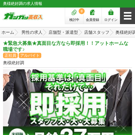
奥様絶好調の求人情報
0
検討中
会員登録
ログイン
ホーム
男性の求人
店舗型・派遣型
店舗スタッフ
奥様絶好
★緊急大募集★真面目な方なら即採用！！アットホームな
職場です♪
正社員
アルバイト
奥様絶好調