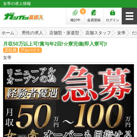
女帝の求人情報
0
検討中
会員登録
ログイン
ホーム
男性の求人
店舗型・派遣型
店舗スタッフ
女帝
だ
月収50万以上可!賞与年2回!☆寮完備(即入寮可)!
正社員
アルバイト
女帝