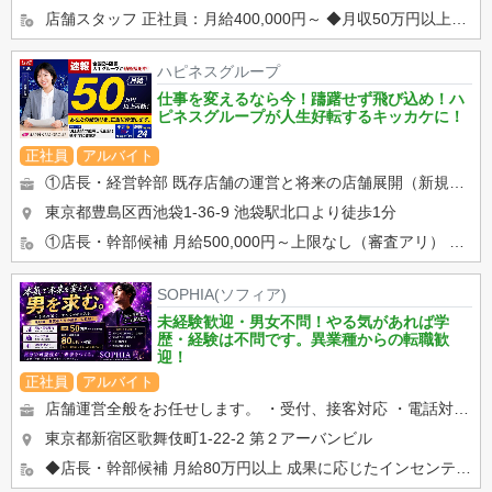
店舗スタッフ 正社員：月給400,000円～ ◆月収50万円以上可能 ◆昇給随時 ◆賞与あり ◆...
ハピネスグループ
仕事を変えるなら今！躊躇せず飛び込め！ハ
ピネスグループが人生好転するキッカケに！
正社員
アルバイト
①店長・経営幹部 既存店舗の運営と将来の店舗展開（新規出店）を担う最重要部門です。 店舗の営業状況の分析と改善...
東京都豊島区西池袋1-36-9
池袋駅北口より徒歩1分
①店長・幹部候補 月給500,000円～上限なし（審査アリ） ②店舗スタッフ 月給400,000円スター...
SOPHIA(ソフィア)
未経験歓迎・男女不問！やる気があれば学
歴・経験は不問です。異業種からの転職歓
迎！
正社員
アルバイト
店舗運営全般をお任せします。 ・受付、接客対応 ・電話対応 ・キャストサポート ・顧客管理 ・WEB...
東京都新宿区歌舞伎町1-22-2 第２アーバンビル
◆店長・幹部候補 月給80万円以上 成果に応じたインセンティブ・賞与あり 昇給・昇格随時 交通費支給 ...