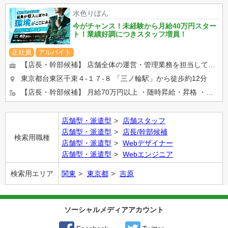
水色りぼん
今がチャンス！未経験から月給40万円スター
ト！業績好調につきスタッフ増員！
正社員
アルバイト
【店長・幹部候補】 店舗全体の運営・管理業務を担当していただきます。 店舗マネジメント 売上・顧客管理 ...
東京都台東区千束４-１７-８
「三ノ輪駅」から徒歩約12分
【店長・幹部候補】 月給70万円以上 ・随時昇給・昇格 ・賞与あり ・役職手当支給 ・日払い対応可能...
店舗型・派遣型
店舗スタッフ
店舗型・派遣型
店長/幹部候補
検索用職種
店舗型・派遣型
Webデザイナー
店舗型・派遣型
Webエンジニア
検索用エリア
関東
東京都
吉原
ソーシャルメディアアカウント