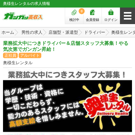
奥様生レンタルの求人情報
0
検討中
会員登録
ログイン
ホーム
男性の求人
店舗型・派遣型
ドライバー
奥様生レン
業務拡大中につきドライバー＆店舗スタッフ大募集！やる
気次第でガンガン昇給！
正社員
アルバイト
奥様生レンタル