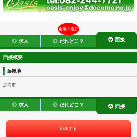
企業の素顔
面接
求人
だれどこ？
面接概要
面接地
広島市
求人
だれどこ？
面接
応募する