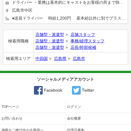
ドライバー ・業務は基本的にキャストをお客様の所まで快適に送り届けるお仕事です ・本業とかけもちで働いている方...
広島市中区
●送迎ドライバー 時給1,200円 基本給以外に別でプラス歩合制のお給料もあります ●スタッフ ...
店舗型・派遣型
店舗スタッフ
検索用職種
店舗型・派遣型
事務/経理スタッフ
店舗型・派遣型
店長/幹部候補
検索用エリア
中四国
広島県
広島市
ソーシャルメディアアカウント
Facebook
Twitter
TOPページ
ログイン
お問い合わせ
会社概要
掲載をご検討中の企業様へ
代理店募集