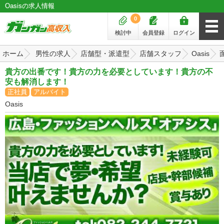
Oasisの求人情報
0
検討中
会員登録
ログイン
ホーム
男性の求人
店舗型・派遣型
店舗スタッフ
Oasis
貴方の出番です！貴方の力を必要としています！貴方の不
安も解消します！
正社員
アルバイト
Oasis