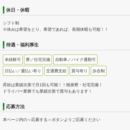
休日・休暇
シフト制
※休みは希望をとり、希望であれば、長期休暇も可能！！
待遇・福利厚生
未経験可
寮／社宅完備
自動車／バイク通勤可
日払い／週払い有り
交通費支給
賞与有り
歩合制
昇給は業績次第で月1回も可能！！独身寮・社宅完備！
ドライバー業務でも業績次第で賞与もあります！
応募方法
本ページ内の＜応募する＞ボタンよりご応募ください