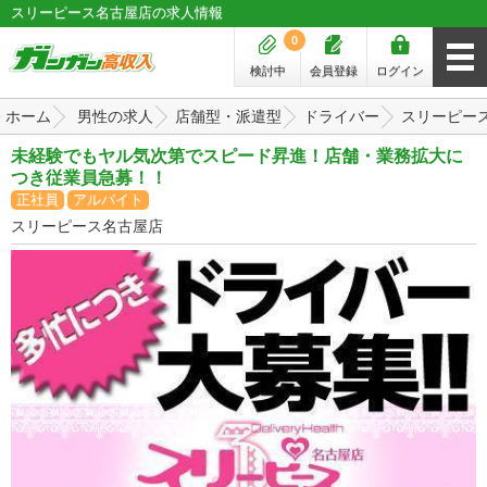
スリーピース名古屋店の求人情報
0
検討中
会員登録
ログイン
ホーム
男性の求人
店舗型・派遣型
ドライバー
スリーピー
未経験でもヤル気次第でスピード昇進！店舗・業務拡大に
つき従業員急募！！
正社員
アルバイト
スリーピース名古屋店