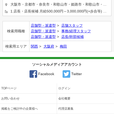
大阪市・京都市・奈良市・和歌山市・姫路市・和歌山市・岡山市等… 希望の勤務地を選べます★ 【京都・奈良エリ...
1.店長・店長候補 月給500,000円～3,000,000円(+歩合等) ※入社2ケ月で店長昇格実績有り ...
店舗型・派遣型
店舗スタッフ
検索用職種
店舗型・派遣型
事務/経理スタッフ
店舗型・派遣型
店長/幹部候補
検索用エリア
関西
大阪府
梅田
ソーシャルメディアアカウント
Facebook
Twitter
TOPページ
ログイン
お問い合わせ
会社概要
掲載をご検討中の企業様へ
代理店募集