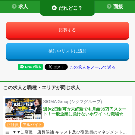
求人
面接
だれどこ？
応募する
検討中リストに追加
この求人をメールで送る
この求人と職種・エリアが同じ求人
SIGMA Group(シグマグループ)
週休2日制可☆未経験でも月給35万円スター
ト！一般企業に負けないホワイトな職場☆
正社員
アルバイト
▼▼1.店長・店長候補 キャスト及び従業員のマネジメントや売上管理、 イベント企画など 店舗運営に関わる全て...