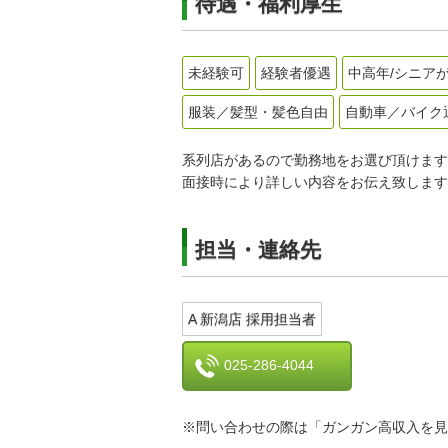
待遇・福利厚生
未経験可
経験者優遇
中高年/シニア
服装／髪型・髪色自由
自動車／バイク
系列店があるので勤務地をお選び頂けます
面接時により詳しい内容をお伝え致します
担当・連絡先
A 新潟店 採用担当者
025-286-4044
※問い合わせの際は「ガンガン高収入を見