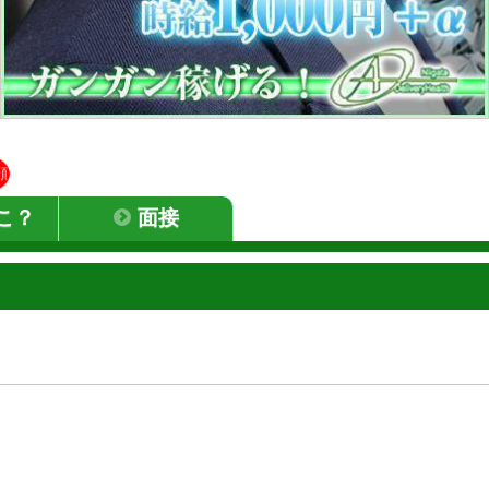
顔
こ？
面接