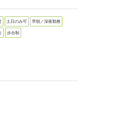
度
土日のみ可
早朝／深夜勤務
り
歩合制