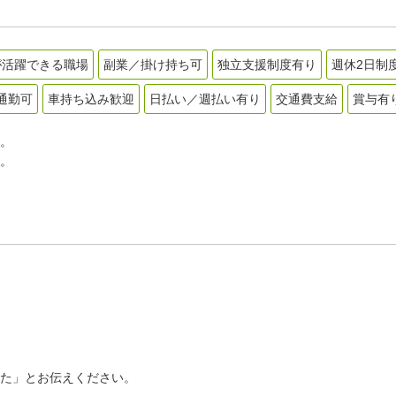
が活躍できる職場
副業／掛け持ち可
独立支援制度有り
週休2日制
通勤可
車持ち込み歓迎
日払い／週払い有り
交通費支給
賞与有
。
。
た」とお伝えください。