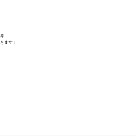
界
きます！