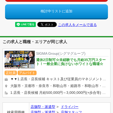
検討中リストに追加
この求人をメールで送る
この求人と職種・エリアが同じ求人
SIGMA Group(シグマグループ)
週休2日制可☆未経験でも月給35万円スター
ト！一般企業に負けないホワイトな職場☆
正社員
アルバイト
▼▼1.店長・店長候補 キャスト及び従業員のマネジメントや売上管理、 イベント企画など 店舗運営に関わる全て...
大阪市・京都市・奈良市・和歌山市・姫路市・和歌山市・岡山市等… 希望の勤務地を選べます★ 【京都・奈良エリ...
1.店長・店長候補 月給500,000円～3,000,000円(+歩合等) ※入社2ケ月で店長昇格実績有り ...
店舗型・派遣型
ドライバー
検索用職種
店舗型・派遣型
店舗スタッフ