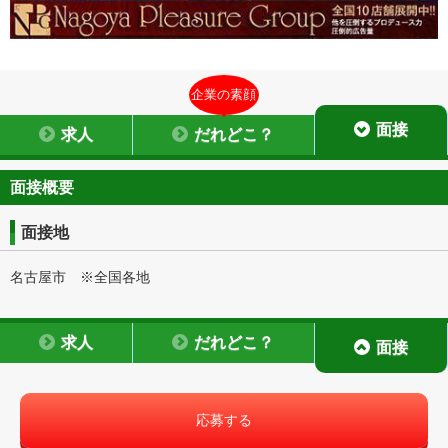
企業の素顔
面接
求人
だれどこ？
面接概要
面接地
名古屋市 ※全国各地
求人
だれどこ？
面接
応募する