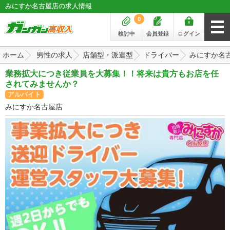
みにすか名古屋店の求人情報
0
検討中
会員登録
ログイン
ホーム
男性の求人
店舗型・派遣型
ドライバー
みにすか名
業務拡大につき従業員を大募集！！将来は貴方もお店を任
されてみませんか？
アルバイト
みにすか名古屋店