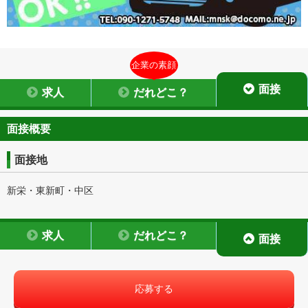
企業の素顔
面接
求人
だれどこ？
面接概要
面接地
新栄・東新町・中区
求人
だれどこ？
面接
応募する