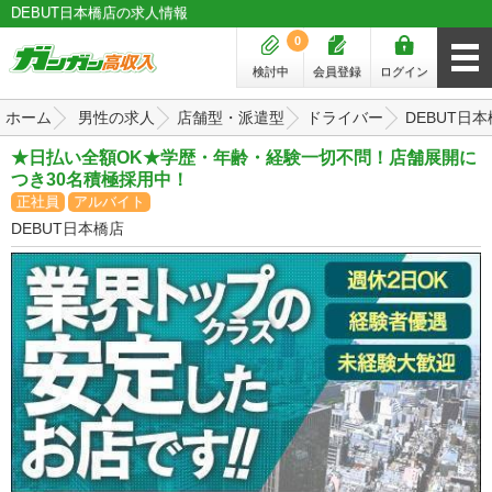
DEBUT日本橋店の求人情報
0
検討中
会員登録
ログイン
ホーム
男性の求人
店舗型・派遣型
ドライバー
DEBUT日
★日払い全額OK★学歴・年齢・経験一切不問！店舗展開に
つき30名積極採用中！
正社員
アルバイト
DEBUT日本橋店