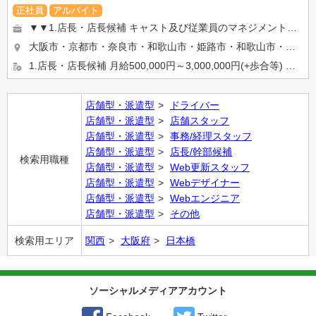
正社員
アルバイト
▼▼1.店長・店長候補 キャスト及び従業員のマネジメントや売上管理、 イベント企画など 店舗運営に関わる全て...
大阪市・京都市・奈良市・和歌山市・姫路市・和歌山市・岡山市等… 希望の勤務地を選べます★ 【京都・奈良エリ...
1.店長・店長候補 月給500,000円～3,000,000円(+歩合等) ※入社2ケ月で店長昇格実績有り ...
店舗型・派遣型
ドライバー
店舗型・派遣型
店舗スタッフ
店舗型・派遣型
事務/経理スタッフ
店舗型・派遣型
店長/幹部候補
検索用職種
店舗型・派遣型
Web更新スタッフ
店舗型・派遣型
Webデザイナー
店舗型・派遣型
Webエンジニア
店舗型・派遣型
その他
検索用エリア
関西
大阪府
日本橋
ソーシャルメディアアカウント