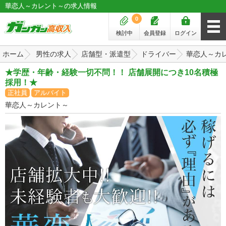
華恋人～カレント～の求人情報
0
検討中
会員登録
ログイン
ホーム
男性の求人
店舗型・派遣型
ドライバー
華恋人～カ
★学歴・年齢・経験一切不問！！ 店舗展開につき10名積極
採用！★
正社員
アルバイト
華恋人～カレント～