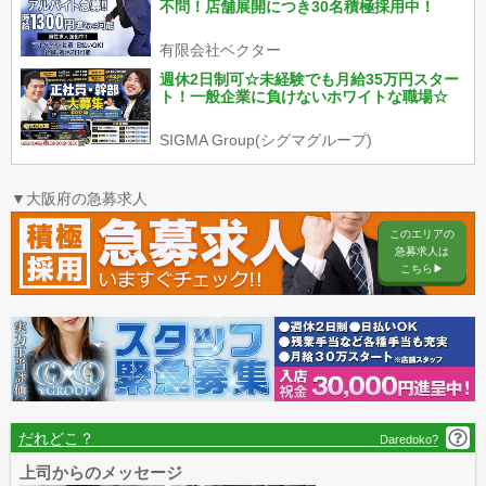
不問！店舗展開につき30名積極採用中！
有限会社ベクター
週休2日制可☆未経験でも月給35万円スター
ト！一般企業に負けないホワイトな職場☆
SIGMA Group(シグマグループ)
▼大阪府の急募求人
このエリアの
急募求人は
こちら▶︎
だれどこ？
Daredoko?
上司からのメッセージ