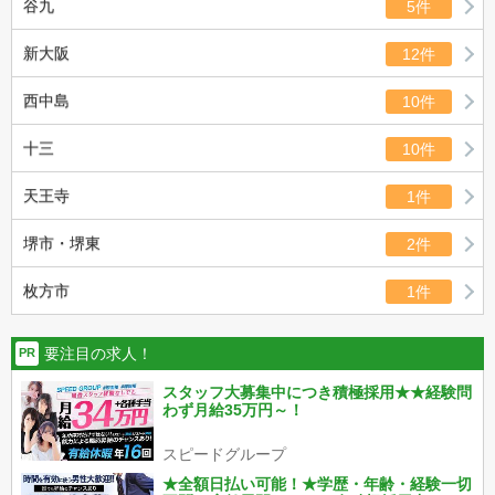
谷九
5件
新大阪
12件
西中島
10件
十三
10件
天王寺
1件
堺市・堺東
2件
枚方市
1件
要注目の求人！
PR
スタッフ大募集中につき積極採用★★経験問
わず月給35万円～！
スピードグループ
★全額日払い可能！★学歴・年齢・経験一切