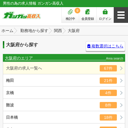
男性の為の求人情報 ガンガン高収入
0
検討中
会員登録
ログイン
ホーム
勤務地から探す
関西
大阪府
大阪府から探す
複数選択はこちら
大阪府のエリア
Area search
大阪府の求人一覧へ
67件
梅田
21件
京橋
4件
難波
8件
日本橋
18件