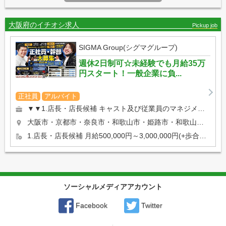
大阪府のイチオシ求人
Pickup job
SIGMA Group(シグマグループ)
週休2日制可☆未経験でも月給35万
円スタート！一般企業に負...
正社員
アルバイト
▼▼1.店長・店長候補 キャスト及び従業員のマネジメントや売上管理、 イベント企画など 店舗運営に関わる全て...
大阪市・京都市・奈良市・和歌山市・姫路市・和歌山市・岡山市等… 希望の勤務地を選べます★ 【京都・奈良エリ...
1.店長・店長候補 月給500,000円～3,000,000円(+歩合等) ※入社2ケ月で店長昇格実績有り ...
ソーシャルメディアアカウント
Facebook
Twitter