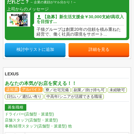
だれどこ？
企業の素顔がマル分かり！
上司からのメッセージ
【急募】新生活支援金￥30,000支給❗高収入
を目指す...
子猫グループは創業20年の信頼を積み重ねた
経営で、働く社員の環境をサポート...
検討中リストに追加
詳細を見る
LEXUS
あなたの本気がお店を変える！！
正社員
アルバイト
寮／社宅完備
副業／掛け持ち可
未経験可
日払い／週払い有り
中高年/シニアが活躍できる職場
募集職種
ドライバー(店舗型・派遣型)
店舗スタッフ(店舗型・派遣型)
事務/経理スタッフ(店舗型・派遣型)
他