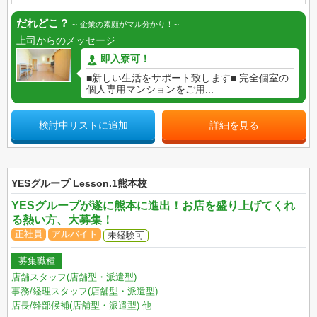
だれどこ？
企業の素顔がマル分かり！
上司からのメッセージ
即入寮可！
■新しい生活をサポート致します■ 完全個室の
個人専用マンションをご用...
検討中リストに追加
詳細を見る
YESグループ Lesson.1熊本校
YESグループが遂に熊本に進出！お店を盛り上げてくれ
る熱い方、大募集！
正社員
アルバイト
未経験可
募集職種
店舗スタッフ(店舗型・派遣型)
事務/経理スタッフ(店舗型・派遣型)
店長/幹部候補(店舗型・派遣型)
他