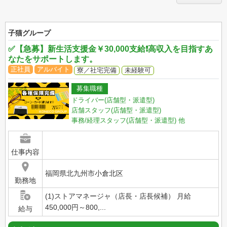
子猫グループ
✅【急募】新生活支援金￥30,000支給❗高収入を目指すあ
なたをサポートします。
正社員
アルバイト
寮／社宅完備
未経験可
募集職種
ドライバー(店舗型・派遣型)
店舗スタッフ(店舗型・派遣型)
事務/経理スタッフ(店舗型・派遣型)
他
仕事内容
福岡県北九州市小倉北区
勤務地
(1)ストアマネージャ（店長・店長候補） 月給
450,000円～800,...
給与