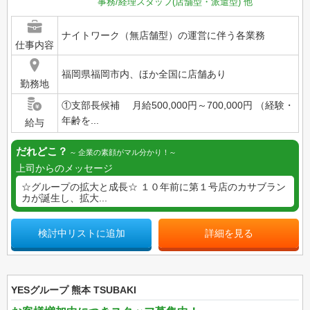
事務/経理スタッフ(店舗型・派遣型)
他
ナイトワーク（無店舗型）の運営に伴う各業務
仕事内容
福岡県福岡市内、ほか全国に店舗あり
勤務地
①支部長候補 月給500,000円～700,000円 （経験・
年齢を...
給与
だれどこ？
企業の素顔がマル分かり！
上司からのメッセージ
☆グループの拡大と成長☆ １０年前に第１号店のカサブラン
カが誕生し、拡大...
検討中リストに追加
詳細を見る
YESグループ 熊本 TSUBAKI