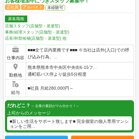
お客様増加中につきスタッフ募集中！
正社員
アルバイト
未経験可
募集職種
店舗スタッフ(店舗型・派遣型)
事務/経理スタッフ(店舗型・派遣型)
店長/幹部候補(店舗型・派遣型)
他
■■■全て店内業務です■■■ ※当社は店外(入口)での呼
び込み行為、...
仕事内容
熊本県熊本市中央区中央街6-15フ...
通町筋バス停より徒歩5分程度
勤務地
■社員 月給280,000円～
給与
だれどこ？
企業の素顔がマル分かり！
上司からのメッセージ
■新しい生活をサポート致します■ 完全個室の個人専用マンシ
ョンをご用...