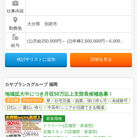
仕事内容
大分県 別府市
勤務地
(1)月給250,000円～ (2)年棒2,500,000円～6,000...
給与
検討中リストに追加
詳細を見る
カサブランカグループ 福岡
地域拡大中につき月収50万以上支部長候補急募！
正社員
アルバイト
寮／社宅完備
副業／掛け持ち可
未経験可
日払い／週払い有り
中高年/シニアが活躍できる職場
募集職種
ドライバー(店舗型・派遣型)
店舗スタッフ(店舗型・派遣型)