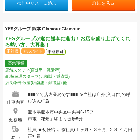
検討中リストに追加
詳細を見る
YESグループ 熊本 Glamour Glamour
YESグループが遂に熊本に進出！お店を盛り上げてくれ
る熱い方、大募集！
正社員
アルバイト
未経験可
募集職種
店舗スタッフ(店舗型・派遣型)
事務/経理スタッフ(店舗型・派遣型)
店長/幹部候補(店舗型・派遣型)
他
■■■全て店内業務です■■■ ※当社は店外(入口)での呼
び込み行為、...
仕事内容
熊本県熊本市中央区中央街6-15フ...
市電「花畑」駅より徒歩5分
勤務地
社員 ★初任給 研修社員(１ヶ月～３ヶ月) ２８.４万円
正社員...
給与