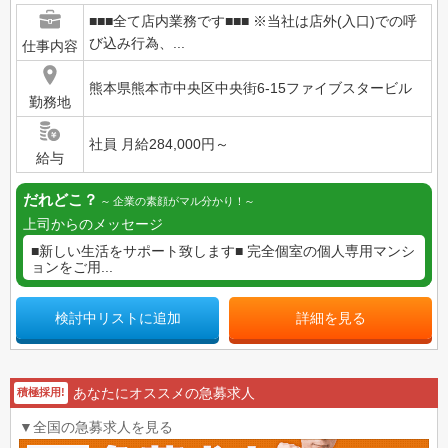
■■■全て店内業務です■■■ ※当社は店外(入口)での呼
び込み行為、...
仕事内容
熊本県熊本市中央区中央街6-15ファイブスタービル
勤務地
社員 月給284,000円～
給与
だれどこ？
企業の素顔がマル分かり！
上司からのメッセージ
■新しい生活をサポート致します■ 完全個室の個人専用マンシ
ョンをご用...
検討中リストに追加
詳細を見る
あなたにオススメの急募求人
積極採用!
▼全国の急募求人を見る