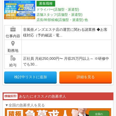
募集職種
ドライバー(店舗型・派遣型)
店舗スタッフ(店舗型・派遣型)
店長/幹部候補(店舗型・派遣型)
他
非風俗メンズエステ店の運営に関わる諸業務 ◆お客
様対応（予約確認・電...
仕事内容
勤務地
正社員 月給250,000円〜 月収25万円以上～ ※研修中
でも30...
給与
検討中リストに追加
詳細を見る
あなたにオススメの急募求人
積極採用!
▼全国の急募求人を見る
全国の