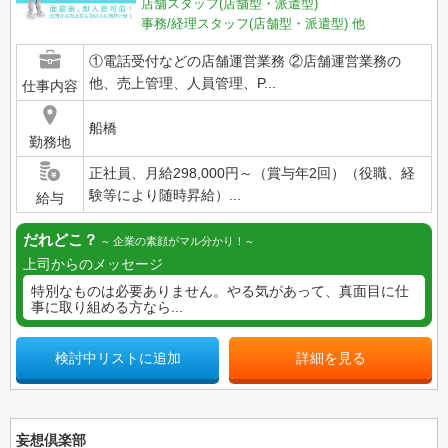
店舗スタッフ(店舗型・派遣型)
事務/経理スタッフ(店舗型・派遣型)
他
①電話受付などの店舗運営業務 ②店舗運営業務の
他、売上管理、人員管理、P...
仕事内容
船橋
勤務地
正社員、月給298,000円～（賞与年2回）（役職、経
験等により随時昇給）...
給与
だれどこ？
企業の素顔がマル分かり！
上司からのメッセージ
特別なものは必要ありません。やる気があって、真面目に仕
事に取り組める方なら...
検討中リストに追加
詳細を見る
妄想倶楽部