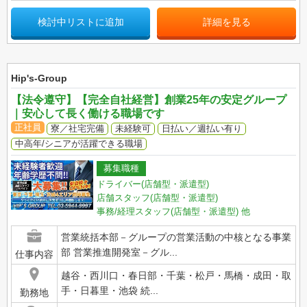
検討中リストに追加
詳細を見る
Hip's-Group
【法令遵守】【完全自社経営】創業25年の安定グループ
｜安心して長く働ける職場です
正社員
寮／社宅完備
未経験可
日払い／週払い有り
中高年/シニアが活躍できる職場
募集職種
ドライバー(店舗型・派遣型)
店舗スタッフ(店舗型・派遣型)
事務/経理スタッフ(店舗型・派遣型)
他
営業統括本部－グループの営業活動の中核となる事業
部 営業推進開発室－グル...
仕事内容
越谷・西川口・春日部・千葉・松戸・馬橋・成田・取
手・日暮里・池袋 続...
勤務地