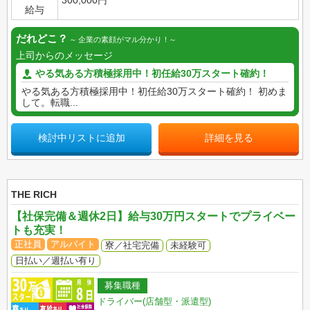
300,000円
給与
だれどこ？
企業の素顔がマル分かり！
上司からのメッセージ
やる気ある方積極採用中！初任給30万スタート確約！
やる気ある方積極採用中！初任給30万スタート確約！ 初めま
して。転職...
検討中リストに追加
詳細を見る
THE RICH
【社保完備＆週休2日】給与30万円スタートでプライベー
トも充実！
正社員
アルバイト
寮／社宅完備
未経験可
日払い／週払い有り
募集職種
ドライバー(店舗型・派遣型)