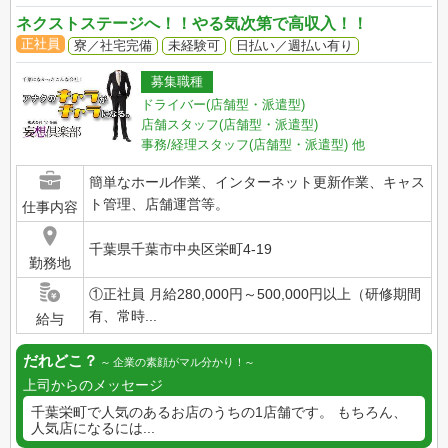
ネクストステージへ！！やる気次第で高収入！！
正社員
寮／社宅完備
未経験可
日払い／週払い有り
募集職種
ドライバー(店舗型・派遣型)
店舗スタッフ(店舗型・派遣型)
事務/経理スタッフ(店舗型・派遣型)
他
簡単なホール作業、インターネット更新作業、キャス
ト管理、店舗運営等。
仕事内容
千葉県千葉市中央区栄町4-19
勤務地
①正社員 月給280,000円～500,000円以上（研修期間
有、常時...
給与
だれどこ？
企業の素顔がマル分かり！
上司からのメッセージ
千葉栄町で人気のあるお店のうちの1店舗です。 もちろん、
人気店になるには...