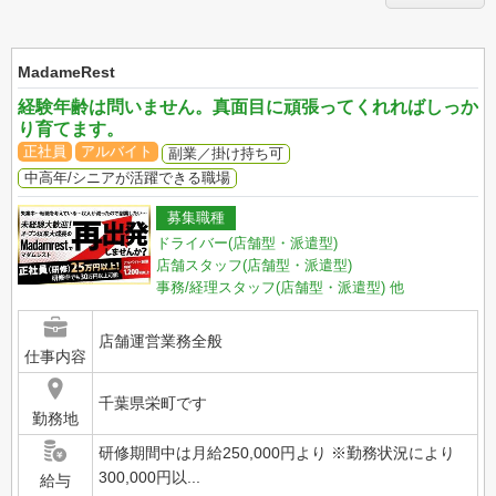
MadameRest
経験年齢は問いません。真面目に頑張ってくれればしっか
り育てます。
正社員
アルバイト
副業／掛け持ち可
中高年/シニアが活躍できる職場
募集職種
ドライバー(店舗型・派遣型)
店舗スタッフ(店舗型・派遣型)
事務/経理スタッフ(店舗型・派遣型)
他
店舗運営業務全般
仕事内容
千葉県栄町です
勤務地
研修期間中は月給250,000円より ※勤務状況により
300,000円以...
給与