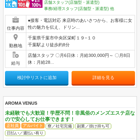
店舗スタッフ(店舗型・派遣型)
事務/経理スタッフ(店舗型・派遣型)
他
●接客・電話対応 来店時のあいさつから、お客様に女
性の魅力を伝え、ドリン...
仕事内容
千葉県千葉市中央区栄町１９−１０
千葉駅より徒歩約8分
勤務地
店舗スタッフ 〇月6日休：月給300,000円～ 〇月8日
休：月給28...
給与
検討中リストに追加
詳細を見る
AROMA VENUS
未経験でも大歓迎！学歴不問！非風俗のメンズエステ店な
ので安心してお仕事できます！
正社員
アルバイト
寮／社宅完備
副業／掛け持ち可
日払い／週払い有り