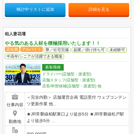
検討中リストに追加
詳細を見る
柏人妻花壇
やる気のある人材を積極採用いたします！！
正社員
アルバイト
寮／社宅完備
副業／掛け持ち可
未経験可
中高年/シニアが活躍できる職場
募集職種
ドライバー(店舗型・派遣型)
店舗スタッフ(店舗型・派遣型)
店長/幹部候補(店舗型・派遣型)
他
＜完全内勤＞ 店舗運営企画 電話受付 ウェブコンテン
ツ更新作業 他...
仕事内容
★JR常磐線柏駅東口より徒歩5分 ★JR常磐線松戸駅
より徒歩5分 ...
勤務地