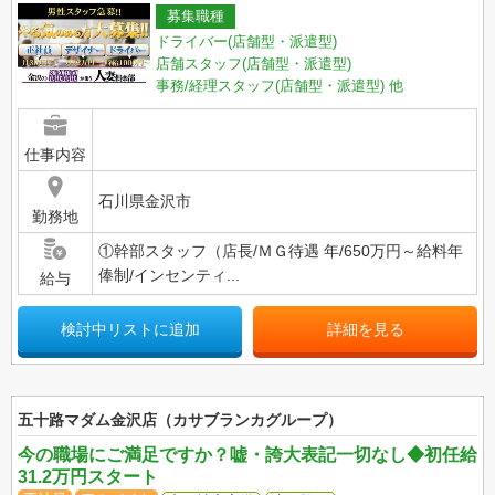
募集職種
ドライバー(店舗型・派遣型)
店舗スタッフ(店舗型・派遣型)
事務/経理スタッフ(店舗型・派遣型)
他
仕事内容
石川県金沢市
勤務地
①幹部スタッフ（店長/ＭＧ待遇 年/650万円～給料年
俸制/インセンティ...
給与
検討中リストに追加
詳細を見る
五十路マダム金沢店（カサブランカグループ）
今の職場にご満足ですか？嘘・誇大表記一切なし◆初任給
31.2万円スタート