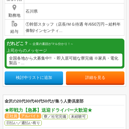
石川県
勤務地
①幹部スタッフ（店長/ＭＧ待遇 年/650万円～給料年
俸制/インセンティ...
給与
だれどこ？
企業の素顔がマル分かり！
上司からのメッセージ
全国各地から大募集中!! ・即入居可能な寮完備 ※家具・電化
製品・...
検討中リストに追加
詳細を見る
金沢の20代30代40代50代が集う人妻倶楽部
★即戦力【急募】送迎ドライバー大歓迎★
正社員
アルバイト
寮／社宅完備
未経験可
日払い／週払い有り