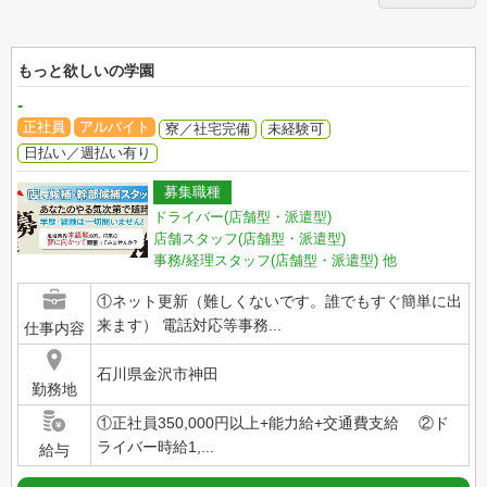
もっと欲しいの学園
-
正社員
アルバイト
寮／社宅完備
未経験可
日払い／週払い有り
募集職種
ドライバー(店舗型・派遣型)
店舗スタッフ(店舗型・派遣型)
事務/経理スタッフ(店舗型・派遣型)
他
①ネット更新（難しくないです。誰でもすぐ簡単に出
来ます） 電話対応等事務...
仕事内容
石川県金沢市神田
勤務地
①正社員350,000円以上+能力給+交通費支給 ②ド
ライバー時給1,...
給与