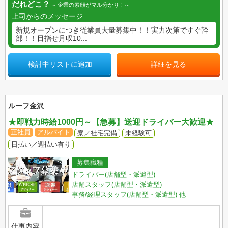
だれどこ？
企業の素顔がマル分かり！
上司からのメッセージ
新規オープンにつき従業員大量募集中！！実力次第ですぐ幹
部！！目指せ月収10...
検討中リストに追加
詳細を見る
ルーフ金沢
★即戦力時給1000円～【急募】送迎ドライバー大歓迎★
正社員
アルバイト
寮／社宅完備
未経験可
日払い／週払い有り
募集職種
ドライバー(店舗型・派遣型)
店舗スタッフ(店舗型・派遣型)
事務/経理スタッフ(店舗型・派遣型)
他
仕事内容