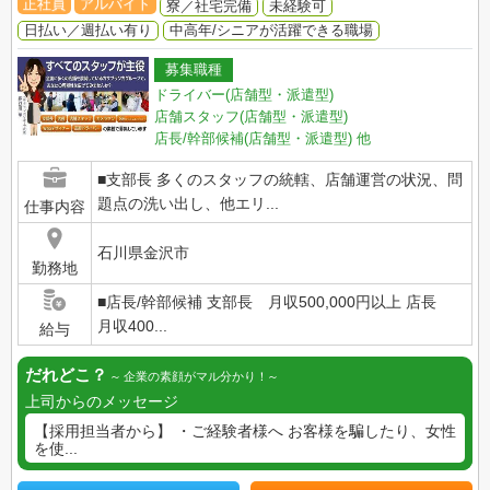
正社員
アルバイト
寮／社宅完備
未経験可
日払い／週払い有り
中高年/シニアが活躍できる職場
募集職種
ドライバー(店舗型・派遣型)
店舗スタッフ(店舗型・派遣型)
店長/幹部候補(店舗型・派遣型)
他
■支部長 多くのスタッフの統轄、店舗運営の状況、問
題点の洗い出し、他エリ...
仕事内容
石川県金沢市
勤務地
■店長/幹部候補 支部長 月収500,000円以上 店長
月収400...
給与
だれどこ？
企業の素顔がマル分かり！
上司からのメッセージ
【採用担当者から】 ・ご経験者様へ お客様を騙したり、女性
を使...