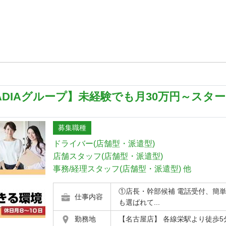
DIAグループ】未経験でも月30万円～スタ
募集職種
ドライバー(店舗型・派遣型)
店舗スタッフ(店舗型・派遣型)
事務/経理スタッフ(店舗型・派遣型)
他
①店長・幹部候補 電話受付、簡
仕事内容
も選ばれて...
勤務地
【名古屋店】 各線栄駅より徒歩5分 