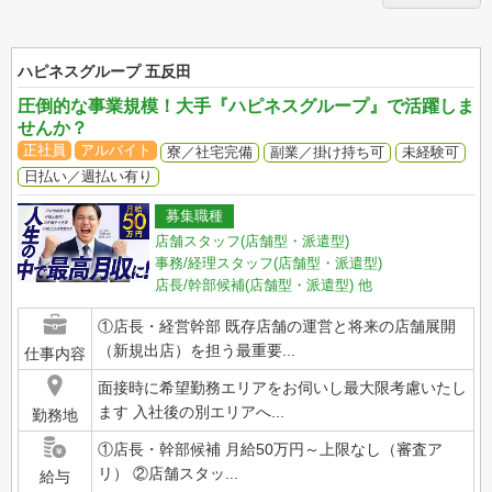
ハピネスグループ 五反田
圧倒的な事業規模！大手『ハピネスグループ』で活躍しま
せんか？
正社員
アルバイト
寮／社宅完備
副業／掛け持ち可
未経験可
日払い／週払い有り
募集職種
店舗スタッフ(店舗型・派遣型)
事務/経理スタッフ(店舗型・派遣型)
店長/幹部候補(店舗型・派遣型)
他
①店長・経営幹部 既存店舗の運営と将来の店舗展開
（新規出店）を担う最重要...
仕事内容
面接時に希望勤務エリアをお伺いし最大限考慮いたし
ます 入社後の別エリアへ...
勤務地
①店長・幹部候補 月給50万円～上限なし（審査ア
リ） ②店舗スタッ...
給与