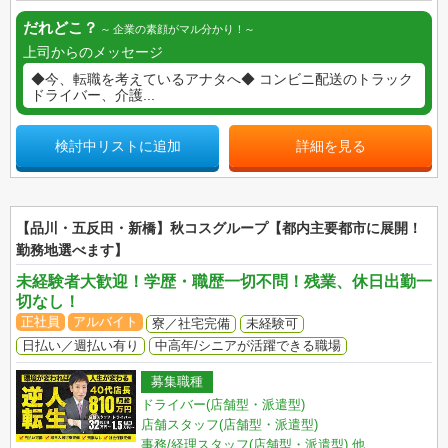
だれどこ？
企業の素顔がマル分かり！
上司からのメッセージ
◆今、転職を考えているアナタへ◆ コンビニ配送のトラック
ドライバー、介護...
検討中リストに追加
詳細を見る
【品川・五反田・新橋】秋コスグループ【都内主要都市に展開！
勤務地選べます】
未経験者大歓迎！学歴・職歴一切不問！残業、休日出勤一
切なし！
正社員
アルバイト
寮／社宅完備
未経験可
日払い／週払い有り
中高年/シニアが活躍できる職場
募集職種
ドライバー(店舗型・派遣型)
店舗スタッフ(店舗型・派遣型)
事務/経理スタッフ(店舗型・派遣型)
他