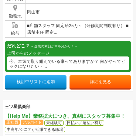
岡山市
勤務地
■店舗スタッフ 固定給25万～（研修期間制度有り） ■
店舗主任 固定...
給与
だれどこ？
企業の素顔がマル分かり！
上司からのメッセージ
今、本気で取り組んでいる事ってありますか？ 何かやってビ
ックになりたい・...
検討中リストに追加
詳細を見る
三ツ星倶楽部
【Help Me】業務拡大につき、真剣にスタッフ募集中！
正社員
アルバイト
未経験可
日払い／週払い有り
中高年/シニアが活躍できる職場