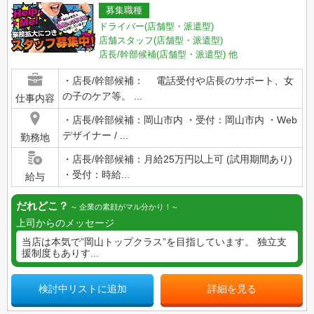
募集職種
ドライバー(店舗型・派遣型)
店舗スタッフ(店舗型・派遣型)
店長/幹部候補(店舗型・派遣型)
他
・店長/幹部候補： 電話受付や店長のサポート、女
の子のケア等。 ...
仕事内容
・店長/幹部候補：岡山市内 ・受付：岡山市内 ・Web
デザイナー / ...
勤務地
・店長/幹部候補：月給25万円以上可 (試用期間あり)
・受付：時給...
給与
だれどこ？
企業の素顔がマル分かり！
上司からのメッセージ
当店は本気で”岡山トップクラス”を目指しています。 独立支
援制度もありす...
検討中リストに追加
詳細を見る