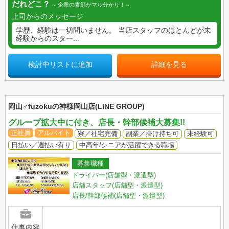
だれどこ？
企業の素顔がマル分かり！
上司からのメッセージ
学歴、経験は一切問いません。 当店スタッフのほとんどが未
経験からのスター...
検討中リストに追加
詳細を見る
岡山♂fuzokuの神様岡山店(LINE GROUP)
グループ拡大中に付き、店長・幹部候補大募集!!
正社員
アルバイト
寮／社宅完備
副業／掛け持ち可
未経験可
日払い／週払い有り
中高年/シニアが活躍できる職場
募集職種
ドライバー(店舗型・派遣型)
店舗スタッフ(店舗型・派遣型)
店長/幹部候補(店舗型・派遣型)
仕事内容