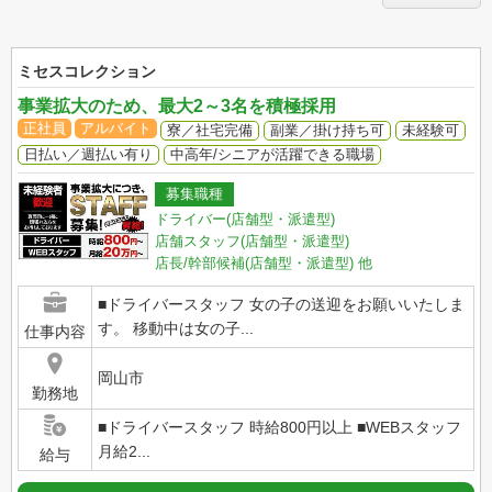
ミセスコレクション
事業拡大のため、最大2～3名を積極採用
正社員
アルバイト
寮／社宅完備
副業／掛け持ち可
未経験可
日払い／週払い有り
中高年/シニアが活躍できる職場
募集職種
ドライバー(店舗型・派遣型)
店舗スタッフ(店舗型・派遣型)
店長/幹部候補(店舗型・派遣型)
他
■ドライバースタッフ 女の子の送迎をお願いいたしま
す。 移動中は女の子...
仕事内容
岡山市
勤務地
■ドライバースタッフ 時給800円以上 ■WEBスタッフ
月給2...
給与