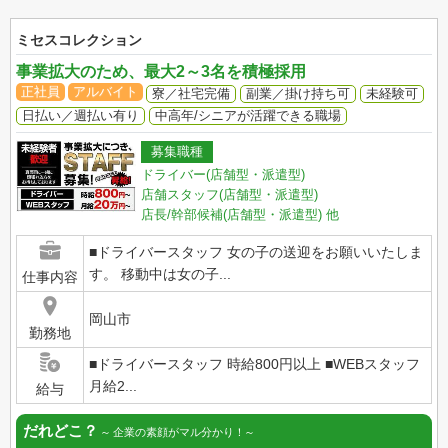
ミセスコレクション
事業拡大のため、最大2～3名を積極採用
正社員
アルバイト
寮／社宅完備
副業／掛け持ち可
未経験可
日払い／週払い有り
中高年/シニアが活躍できる職場
募集職種
ドライバー(店舗型・派遣型)
店舗スタッフ(店舗型・派遣型)
店長/幹部候補(店舗型・派遣型)
他
■ドライバースタッフ 女の子の送迎をお願いいたしま
す。 移動中は女の子...
仕事内容
岡山市
勤務地
■ドライバースタッフ 時給800円以上 ■WEBスタッフ
月給2...
給与
だれどこ？
企業の素顔がマル分かり！